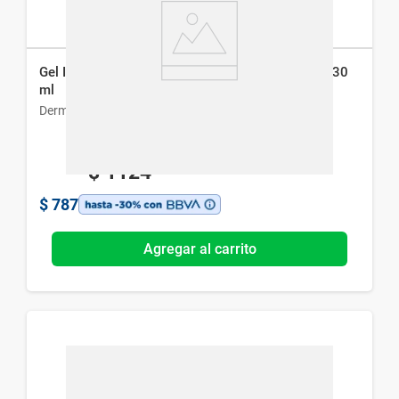
Gel Invisible Dermur Gelacne para Piel Acneica x 30
ml
Dermur
$
1124
$
787
Agregar al carrito