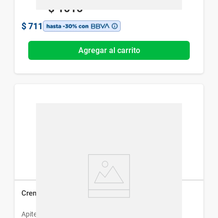
$
1016
$
711
Agregar al carrito
Crema de Ordeñe Apiter x 250 g
Apiter