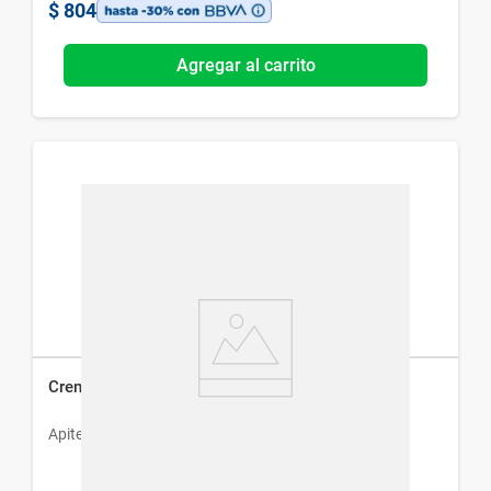
$
804
Agregar al carrito
Crema de Ordeñe Apiter x 500 g
Apiter