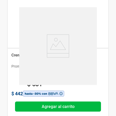
Crema Innovanz Urea x 100 g
Promofarma
$
631
$
442
Agregar al carrito