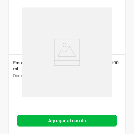
Emulsión Hidratante Dermur-Ea para Piel Seca x 100
ml
Dermur
Agregar al carrito