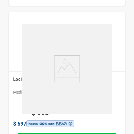
Loción Lactibon x 120 ml
Medihealth
$
995
$
697