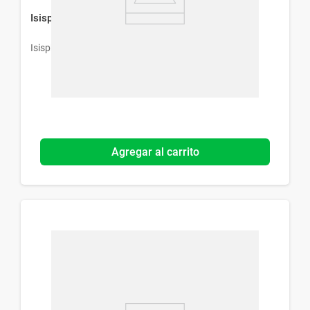
Isispharma Secalia Ato Showercream x 200 ml
Isispharma
Agregar al carrito