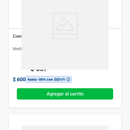
Crema Masivol x 50 g
Medihealth
$
857
$
600
Agregar al carrito