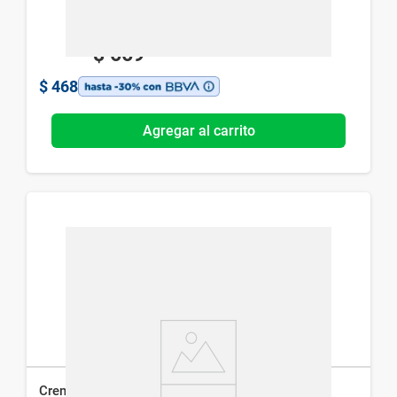
$
669
$
468
Agregar al carrito
Crema de Ordeñe Clásica Apiter x 120 g