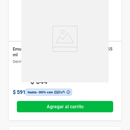
Emulsión Hidratante Dermur-Ea para Piel Seca x 55
ml
Dermur
$
844
$
591
Agregar al carrito