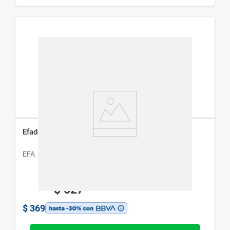
Efaderm Crema Dérmica x 15 g
EFA
$
527
$
369