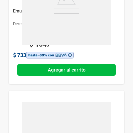
Emulsión de Limpieza Dermur x 150 ml
Dermur
$
1047
$
733
Agregar al carrito