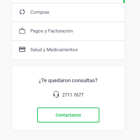
Bazar
Modelado y Peinado
Ver Todo
Compras
Pagos y Facturación
Salud y Medicamentos
¿Te quedaron consultas?
2711 7677
Contactanos