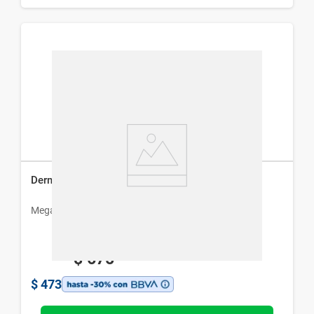
Dermocrema Regenerativa x 50 g
Megalabs
$
675
$
473