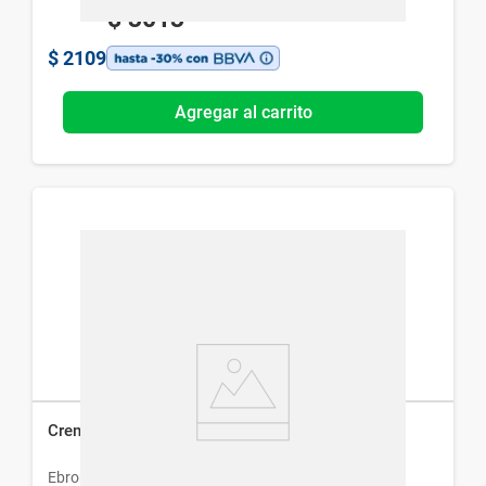
$
3013
$
2109
Agregar al carrito
Crema Ebroderm Dexpantenol x 120 g
Ebromar