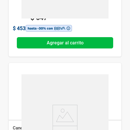
$
647
$
453
Agregar al carrito
Canesten Pump Spray x 40 ml