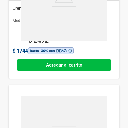
Crema Hyalix x 60 ml
Medihealth
$
2492
$
1744
Agregar al carrito