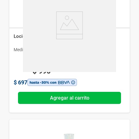
Loción Lactibon x 120 ml
Medihealth
$
995
$
697
Agregar al carrito