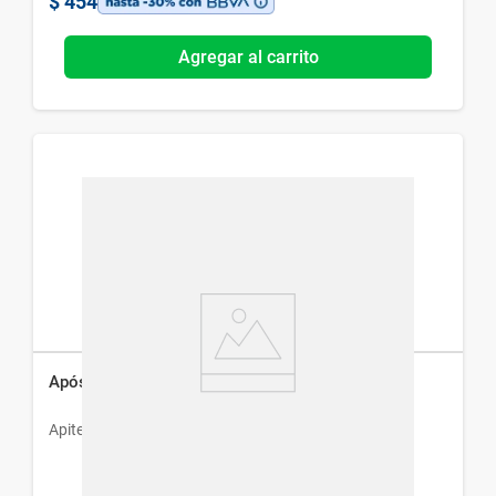
$
454
Agregar al carrito
Apósitos Apiter Propóleos-D x 2 un
Apiter