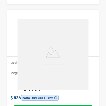
Loción Capilar Remox 5 x 100 ml
Megalabs
$
1194
$
836