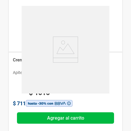
Crema de Ordeñe Apiter x 500 g
Apiter
$
1016
$
711
Agregar al carrito