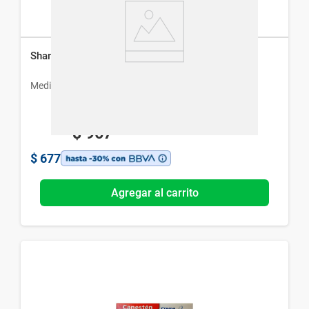
Shampoo Micoralex x 60 ml
Medihealth
$
967
$
677
Agregar al carrito