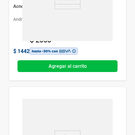
Acnoxin Loción x 140 ml
Andromaco
$
2060
$
1442
Agregar al carrito