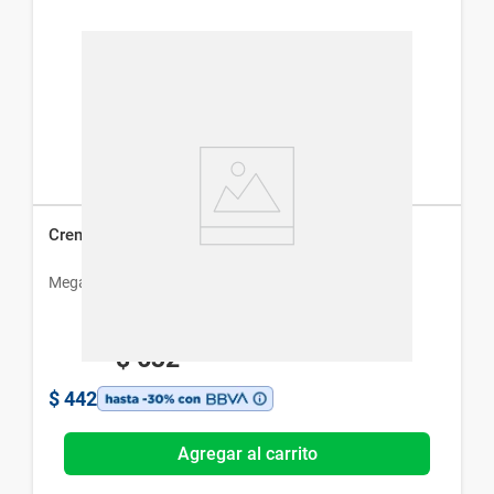
Crema Micolis x 20 g
Megalabs
$
632
$
442
Agregar al carrito