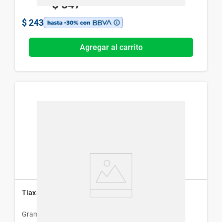
$
347
$
243
Agregar al carrito
Tiaxal Crema x 15 g
Gramon Bago