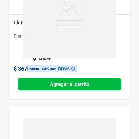
Clotrimazol Crema 1% x 20 g
Pharmaservice
$
524
$
367
Agregar al carrito