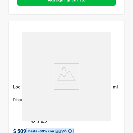
Loción Capilar Capixidil Minoxidil Tópico 3% x 40 ml
Dispert
$
727
$
509