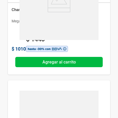
Champú Micoralex x 100 ml
Megalabs
$
1443
$
1010
Agregar al carrito