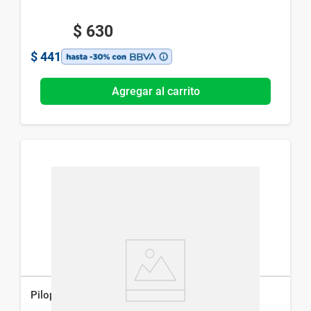
$
630
$
441
Agregar al carrito
Pilopeptan Loción Anticaída x 125 ml