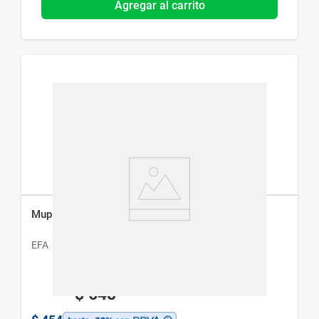
Agregar al carrito
Mupirin en Crema x 15 g
EFA
$
648