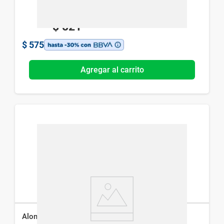
$
821
$
575
Agregar al carrito
Alomix Nf x 30 Cáps