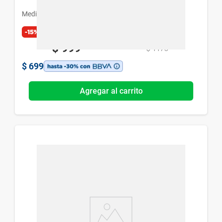
Medihealth
-15%
Exclusivo Web
$
999
$
1175
$
699
Agregar al carrito