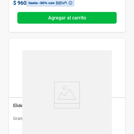
$
960
Agregar al carrito
Elidel Crema 1% x 15 g
Gramon Bago