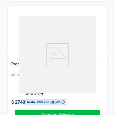
Propecia 1 mg x 30 Comp
MSD
$
3914
$
2740
Agregar al carrito