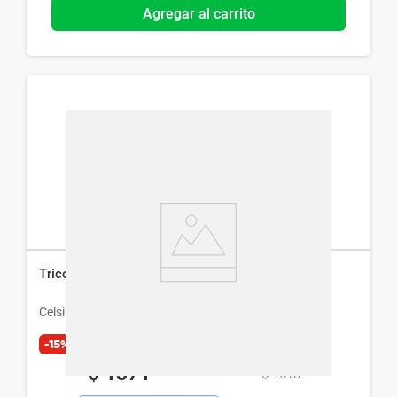
Agregar al carrito
Tricomax x 60 Cápsulas
Celsius
-15%
Exclusivo Web
$
1371
$
1613