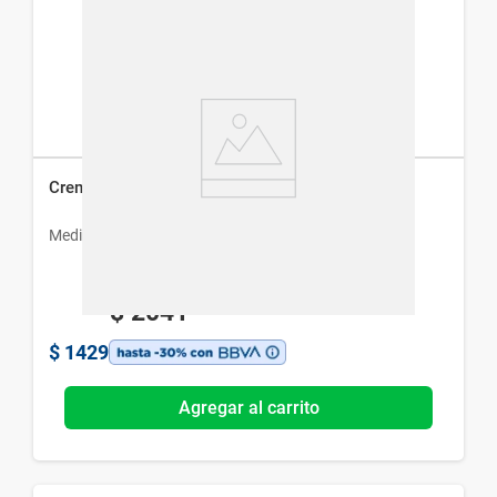
Crema Betarretin 0,05% x 30 g
Medihealth
$
2041
$
1429
Agregar al carrito