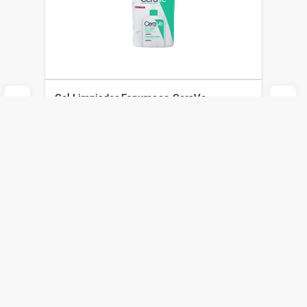
Gel Limpiador Espumoso CeraVe
Repuesto x 473 ml
CeraVe
$
1170
$
819
Agregar al carrito