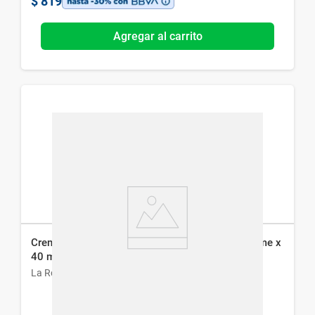
$
819
Agregar al carrito
Crema Facial La Roche-Posay Effaclar H Iso-Biome x
40 ml
La Roche-Posay