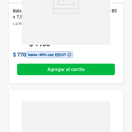
Bálsamo Labial La Roche-Psosay Cicaplast Levre B5
x 7,5 ml
La Roche-Posay
$
1100
$
770
Agregar al carrito