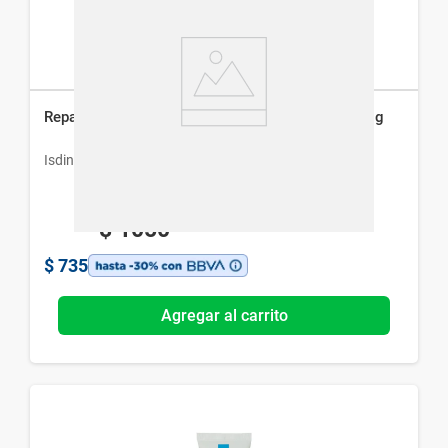
Reparador Labial Isdin con Ácido Hialurónico x 4 g
Isdin
$
1050
$
735
Agregar al carrito