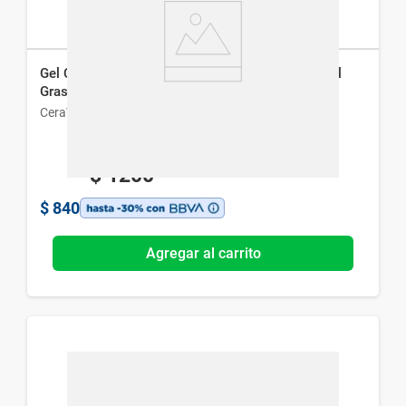
Gel Crema Hidratante Cerave Oil Control para Piel
Grasa a Mixta x 52 ml
CeraVe
$
1200
$
840
Agregar al carrito