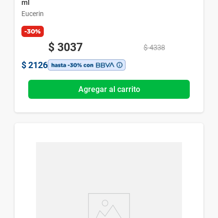
ml
Eucerin
-30%
$
3037
$
4338
$
2126
Agregar al carrito