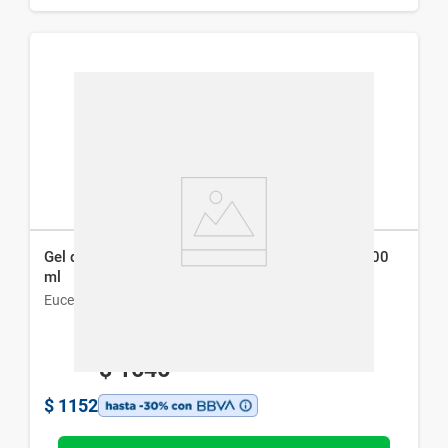
Gel de Limpieza Facial Eucerin Dermatoclean x 200
ml
Eucerin
$
1646
$
1152