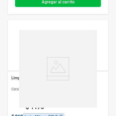
Agregar al carrito
Limpiador Hidratante CeraVe Repuesto x 473 ml
CeraVe
$
1170