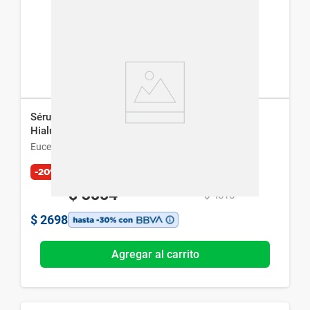
Sérum Facial Eucerin Anti-Pigment con Ácido
Hialurónico x 30 ml
Eucerin
-20%
Exclusivo Web
$
3854
$
4818
$
2698
Agregar al carrito