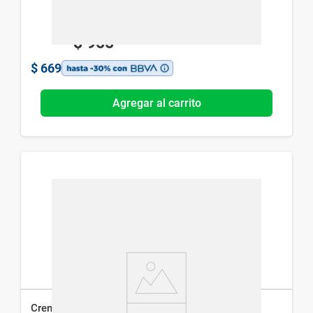
$
955
$
669
Agregar al carrito
Crema Facial CeraVe Creamy Cleanser x 236 ml