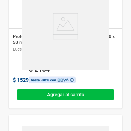
Protector Solar Eucerin Oil Control Sun Gel Fps 50 x
50 ml
Eucerin
$
2184
$
1529
Agregar al carrito