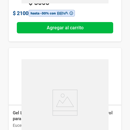
$
3000
$
2100
Agregar al carrito
Gel Limpiador Diario Eucerin Dermopure Oil Control
para Piel Grasa x 400 ml
Eucerin