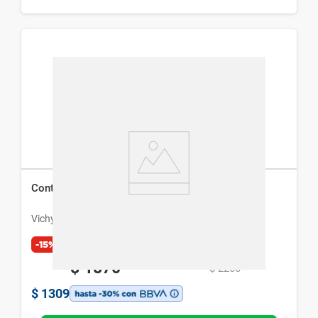
Contorno de Ojos Vichy Mineral 89 x 15 ml
Vichy
-15%
Exclusivo Web
$
1870
$
2200
$
1309