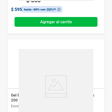
$
850
$
595
Agregar al carrito
Gel Eucerin Anti-Pigment para Todo Tipo de Piel x
200 ml
Eucerin