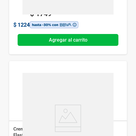
$
1749
$
1224
Agregar al carrito
Crema Antiedad de Día Eucerin Hyaluron-Filler +
Elasticity Fps 30 x 50 ml