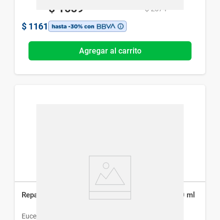
$
1659
$
2074
$
1161
Agregar al carrito
Reparador de Labios Eucerin S.O.S Aquaphor x 10 ml
Eucerin