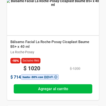
Bálsamo Facial La Roche-Posay Cicaplast Baume
B5+ x 40 ml
La Roche-Posay
-15%
Exclusivo Web
$
1020
$
1200
$
714
Agregar al carrito