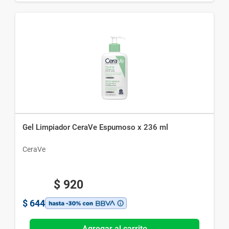
Gel Limpiador CeraVe Espumoso x 236 ml
CeraVe
$
920
$
644
Agregar al carrito