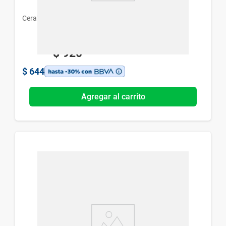
CeraVe
$
920
$
644
Agregar al carrito