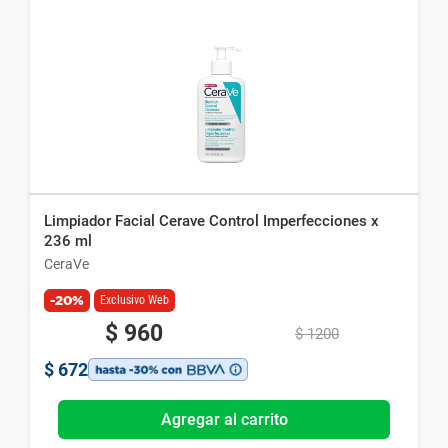
Limpiador Facial Cerave Control Imperfecciones x
236 ml
CeraVe
-20%
Exclusivo Web
$
960
$
1200
$
672
Agregar al carrito