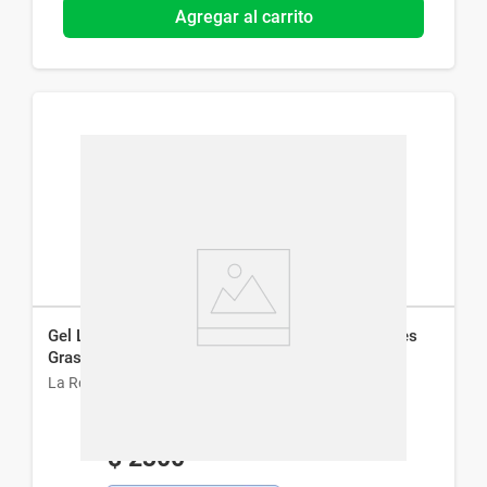
Agregar al carrito
Gel Limpiador La Roche-Posay Effaclar para Pieles
Grasas x 400 ml
La Roche-Posay
$
2300