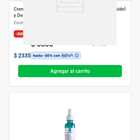
Crema de Noche Eucerin Anti-Pigment con Thiamidol
y Dexpantenol x 50 ml
Eucerin
-30%
$
3336
$
4766
$
2335
Agregar al carrito