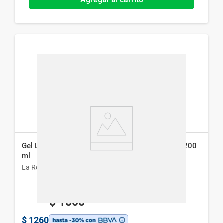
Gel Limpiador La Roche Posay Facial Mela B3 x 200
ml
La Roche-Posay
$
1800
$
1260