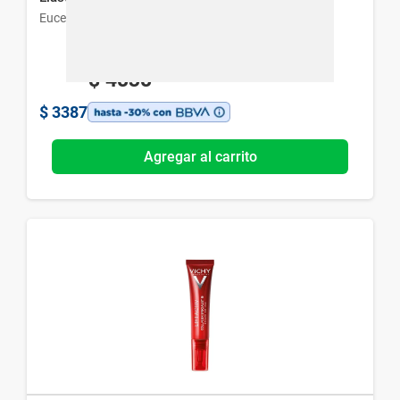
Eucerin
$
4838
$
3387
Agregar al carrito