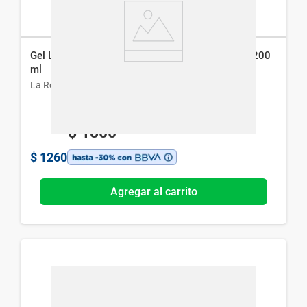
Gel Limpiador La Roche Posay Facial Mela B3 x 200
ml
La Roche-Posay
$
1800
$
1260
Agregar al carrito