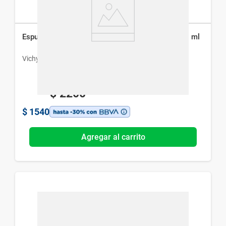
Espuma Limpiadora Vichy Pureté Thermale x 150 ml
Vichy
$
2200
$
1540
Agregar al carrito