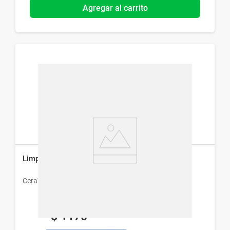
Agregar al carrito
Limpiador Hidratante CeraVe Repuesto x 473 ml
CeraVe
$
1170