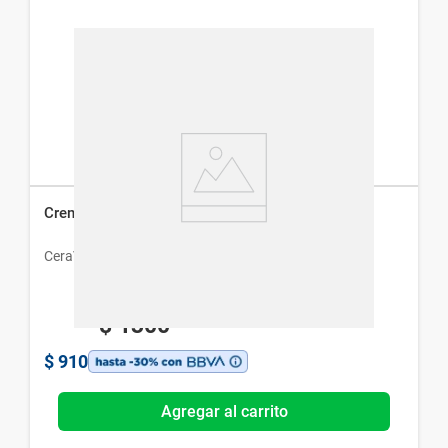
Crema Limpiadora CeraVe Hidratante x 473 ml
CeraVe
$
1300
$
910
Agregar al carrito