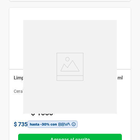
Limpiador CeraVe Air Foam Reequilibrante x 148 ml
CeraVe
$
1050
$
735
Agregar al carrito