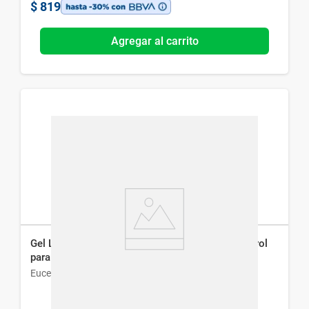
$
819
Agregar al carrito
Gel Limpiador Diario Eucerin Dermopure Oil Control
para Piel Grasa x 400 ml
Eucerin