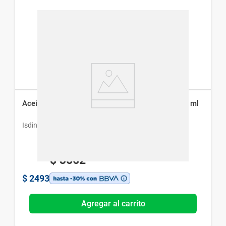
Aceite Limpiador Isdin Essential Cleansing x 200 ml
Isdin
$
3562
$
2493
Agregar al carrito