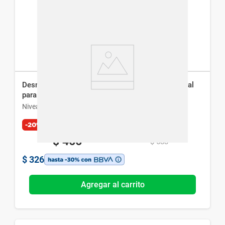
Desmaquillante Bifásico de Ojos Nivea Efecto Dual
para Piel Sensible x 125 ml
Nivea
-20%
$
466
$
583
$
326
Agregar al carrito