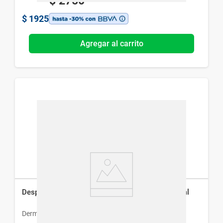
$
2750
$
1925
Agregar al carrito
Despigmentante Dermur Pharma Melaclar x 30 ml
Dermur