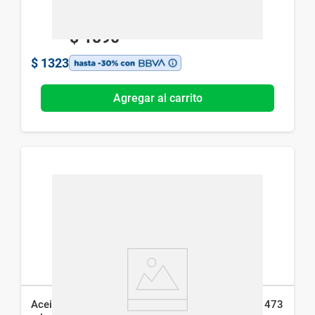
$
1890
$
1323
Agregar al carrito
Aceite Limpiador CeraVe Espumoso Hidratante x 473