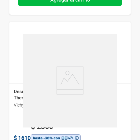
Desmaquillante Integral 3 en 1 Vichy Pureté
Thermale x 200 ml
Vichy
$
2300
$
1610