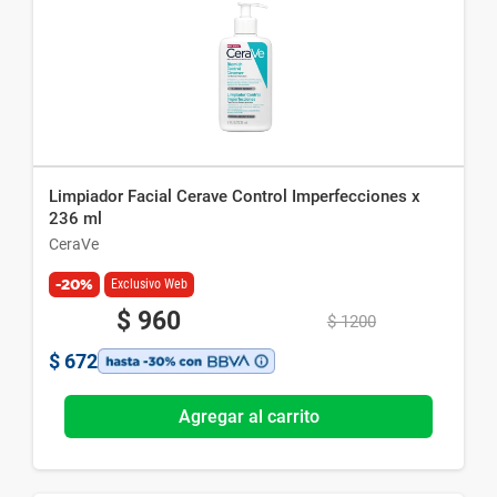
Limpiador Facial Cerave Control Imperfecciones x
236 ml
CeraVe
-20%
Exclusivo Web
$
960
$
1200
$
672
Agregar al carrito