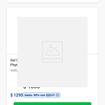
Gel Limpiador Purificante Vichy Normaderm
Phytosolution x 200 ml
Vichy
$
1850
$
1295