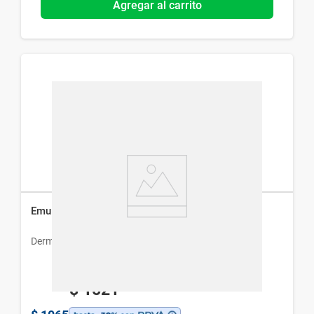
Agregar al carrito
Emulsión de Limpieza Dermur x 250 ml
Dermur
$
1521