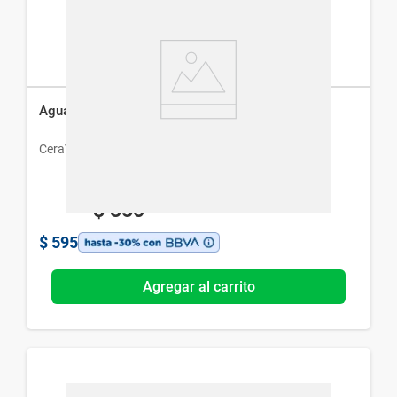
Agua Micelar Cerave Limpiadora x 295 ml
CeraVe
$
850
$
595
Agregar al carrito