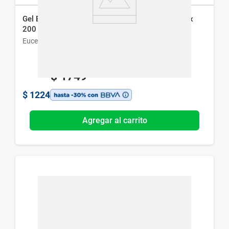
Gel Eucerin Anti-Pigment para Todo Tipo de Piel x
200 ml
Eucerin
$
1749
$
1224
Agregar al carrito