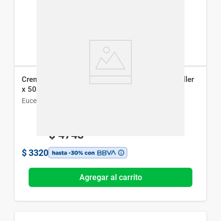
Crema Antiarrugas de Noche Eucerin Hyaluron-Filler
x 50 ml
Eucerin
$
4743
$
3320
Agregar al carrito