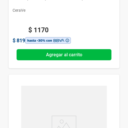
CeraVe
$
1170
$
819
Agregar al carrito