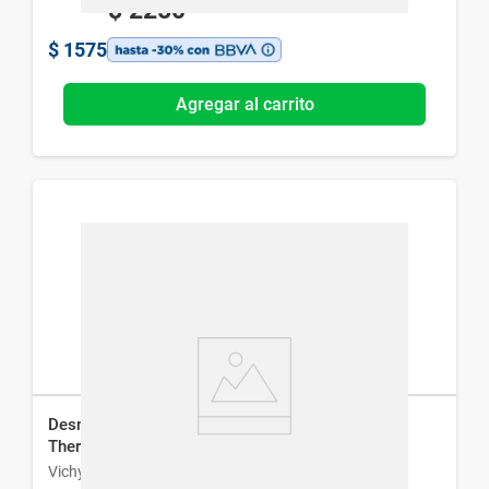
$
2250
$
1575
Agregar al carrito
Desmaquillante de Ojos Bifásico Vichy Purete
Thermal x 100 ml
Vichy