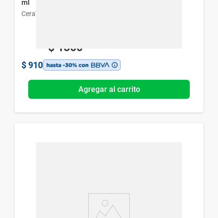
ml
CeraVe
$
1300
$
910
Agregar al carrito