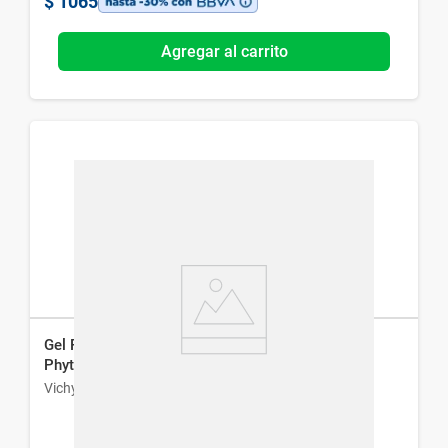
$
1065
Agregar al carrito
Gel Purificante Intensivo Vichy Normaderm
Phytosolution x 400 ml
Vichy