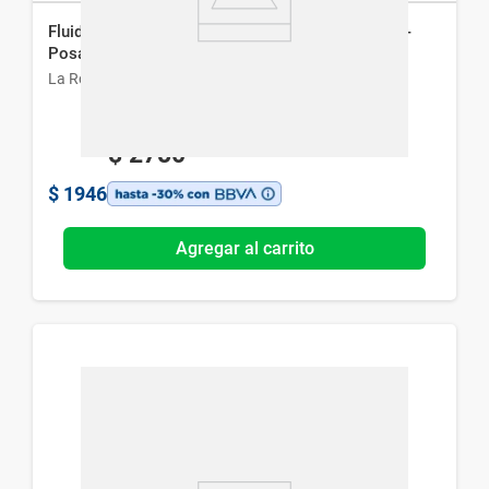
Fluido Dermolimpiador Desmaquillante La Roche-
Posay Toleriane x 200 ml
La Roche-Posay
$
2780
$
1946
Agregar al carrito