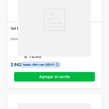
Gel Espuma Purificante Dermur x 120 ml
Dermur
$
1203
$
842
Agregar al carrito