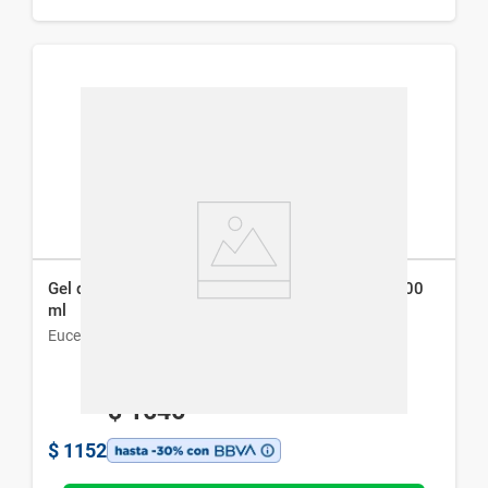
Gel de Limpieza Facial Eucerin Dermatoclean x 200
ml
Eucerin
$
1646
$
1152