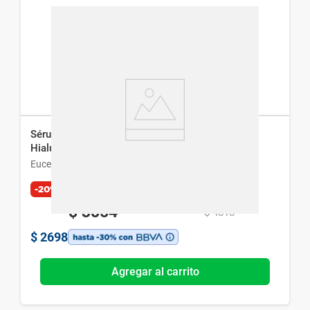
Sérum Facial Eucerin Anti-Pigment con Ácido
Hialurónico x 30 ml
Eucerin
-20%
Exclusivo Web
$
3854
$
4818
$
2698
Agregar al carrito