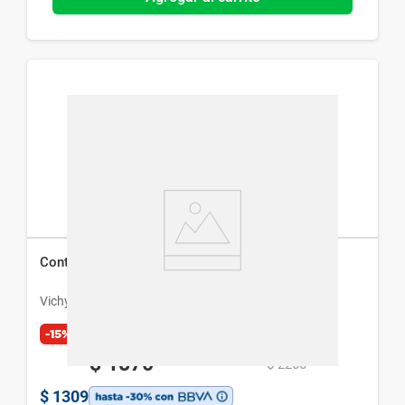
Contorno de Ojos Vichy Mineral 89 x 15 ml
Vichy
-15%
Exclusivo Web
$
1870
$
2200
$
1309