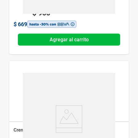
$
955
$
669
Agregar al carrito
Crema Facial CeraVe Creamy Cleanser x 236 ml