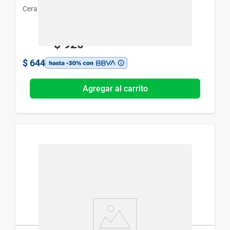
CeraVe
$
920
$
644
Agregar al carrito