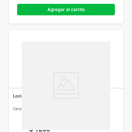
Agregar al carrito
Loción Facial CeraVe Hidratante x 52 ml
CeraVe
$
1200