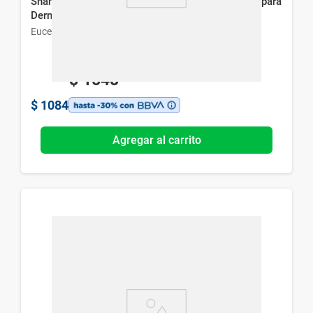
Shampoo Gel Anticaspa Eucerin DermoCapillaire para
Dermatitis Seborreica x 250 ml
Eucerin
$
1548
$
1084
Agregar al carrito