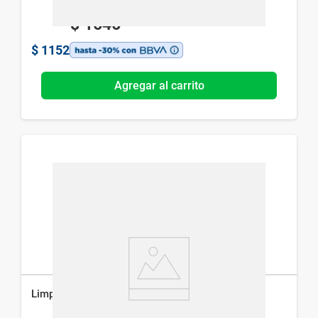
$
1646
$
1152
Agregar al carrito
Limpiador Hidratante CeraVe Repuesto x 473 ml