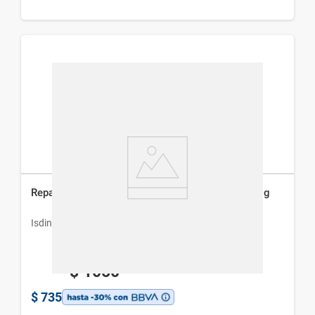
Reparador Labial Isdin con Ácido Hialurónico x 4 g
Isdin
$
1050
$
735