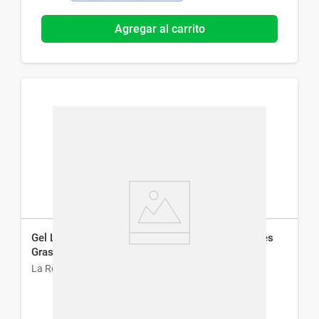
Agregar al carrito
Gel Limpiador La Roche-Posay Effaclar para Pieles
Grasas x 400 ml
La Roche-Posay
$
2300