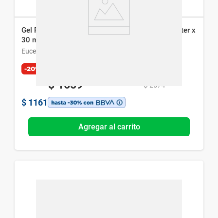
Gel Facial Eucerin Hyaluron Filler Hydrating Booster x
30 ml
Eucerin
-20%
Exclusivo Web
$
1659
$
2074
$
1161
Agregar al carrito