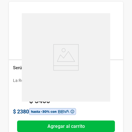
Serúm Facial La Roche-Posay Effaclar x 30 ml
La Roche-Posay
$
3400
$
2380
Agregar al carrito