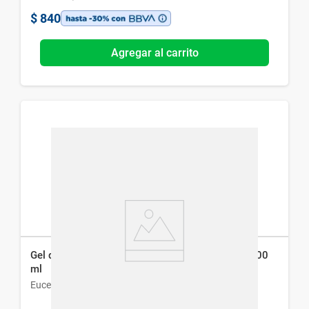
$
840
Agregar al carrito
Gel de Limpieza Facial Eucerin Dermatoclean x 200
ml
Eucerin