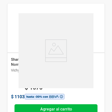
Shampoo Anti-Caspa Vichy Dercos para Cabello
Normal a Graso x 200 ml
Vichy
$
1575
$
1103
Agregar al carrito