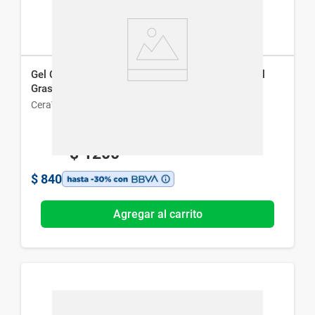
Gel Crema Hidratante Cerave Oil Control para Piel
Grasa a Mixta x 52 ml
CeraVe
$
1200
$
840
Agregar al carrito