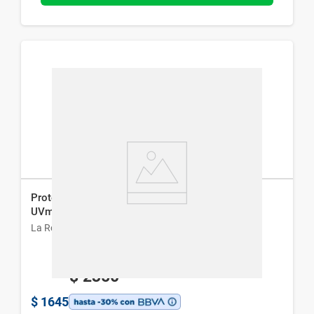
Protector Solar Facial La Roche-Posay Anthelios
UVmune 400 Fluido Fps 50 x 50 ml
La Roche-Posay
$
2350
$
1645