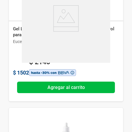
Gel Limpiador Diario Eucerin Dermopure Oil Control
para Piel Grasa x 400 ml
Eucerin
$
2145
$
1502
Agregar al carrito