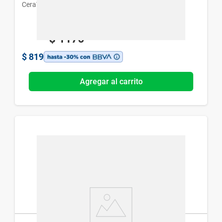
CeraVe
$
1170
$
819
Agregar al carrito