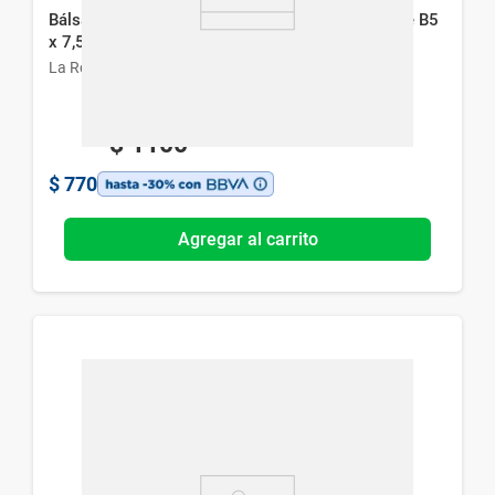
Bálsamo Labial La Roche-Psosay Cicaplast Levre B5
x 7,5 ml
La Roche-Posay
$
1100
$
770
Agregar al carrito