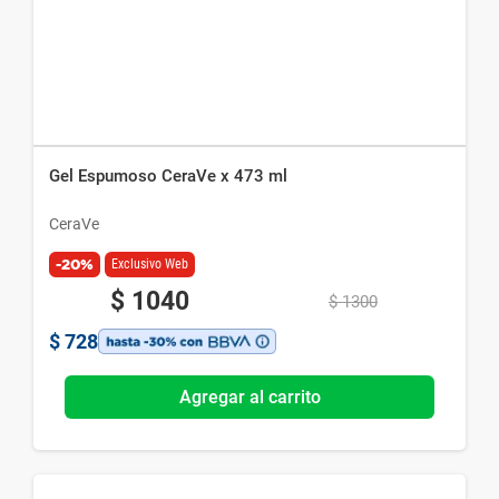
Gel Espumoso CeraVe x 473 ml
CeraVe
-20%
Exclusivo Web
$
1040
$
1300
$
728
Agregar al carrito