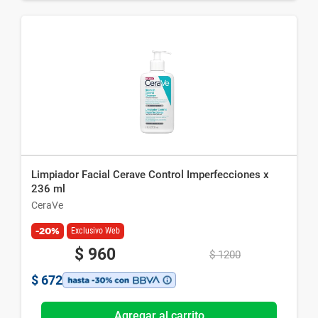
Limpiador Facial Cerave Control Imperfecciones x
236 ml
CeraVe
-20%
Exclusivo Web
$
960
$
1200
$
672
Agregar al carrito