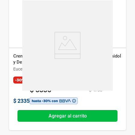
Crema de Noche Eucerin Anti-Pigment con Thiamidol
y Dexpantenol x 50 ml
Eucerin
-30%
$
3336
$
4766
$
2335
Agregar al carrito