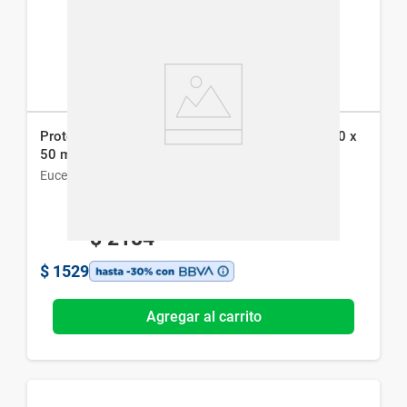
Protector Solar Eucerin Oil Control Sun Gel Fps 50 x
50 ml
Eucerin
$
2184
$
1529
Agregar al carrito