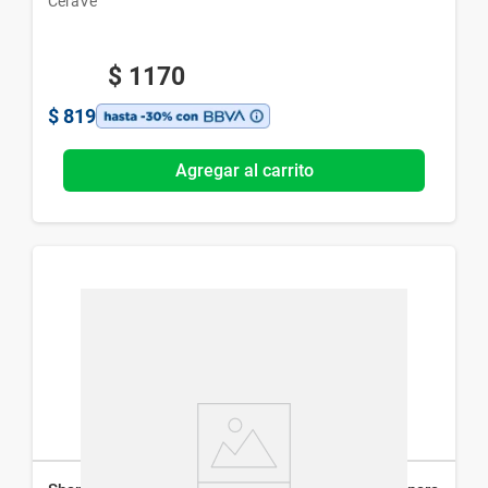
CeraVe
$
1170
$
819
Agregar al carrito