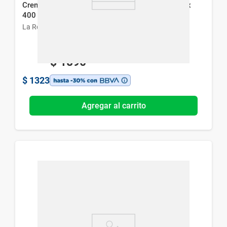
Crema de Ducha La Roche-Posay Lipikar Syndet x
400 ml
La Roche-Posay
$
1890
$
1323
Agregar al carrito