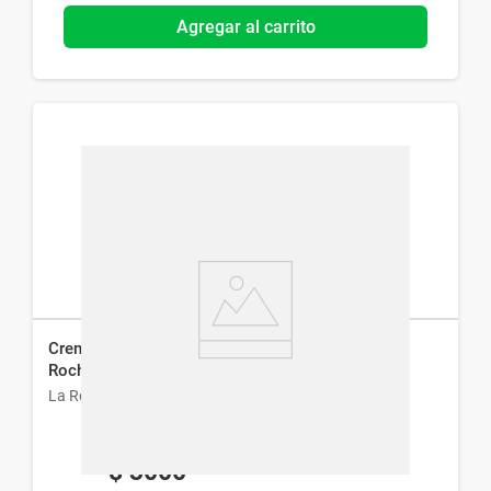
Agregar al carrito
Crema Hidratante Seborregulador Matificante La
Roche-Posay Effaclar Mat x 40ml
La Roche-Posay
$
3000