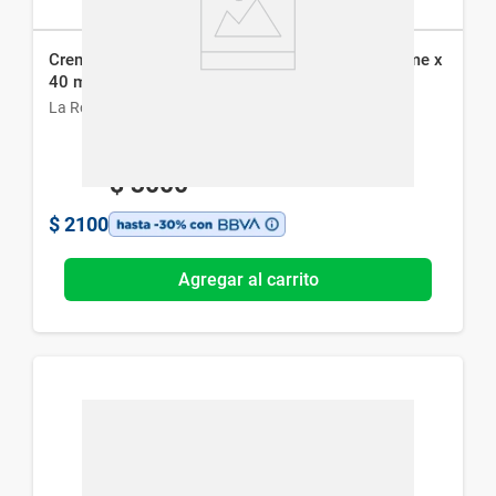
Crema Facial La Roche-Posay Effaclar H Iso-Biome x
40 ml
La Roche-Posay
$
3000
$
2100
Agregar al carrito