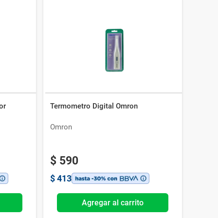
or
Termometro Digital Omron
Omron
$
590
$
413
Agregar al carrito