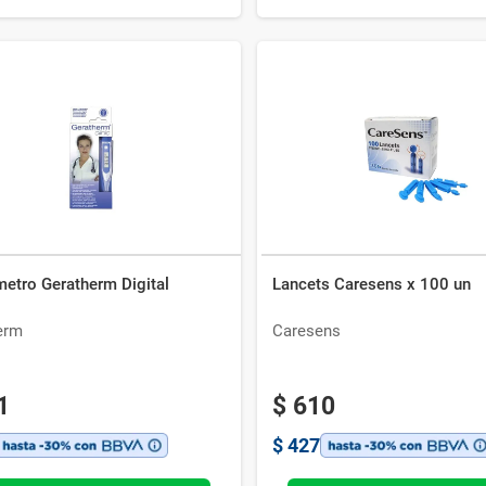
etro Geratherm Digital
Lancets Caresens x 100 un
erm
Caresens
1
$
610
$
427