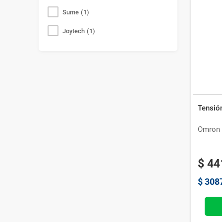
Sume
(
1
)
Joytech
(
1
)
Glaxosmithkline
(
1
)
Del Duende
(
1
)
Creative Medical
(
1
)
Caresens
(
1
)
Tensió
Omron
$
44
$
308