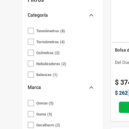
Bazar
Modelado y Peinado
Ver Todo
Categoría
Tensiómetros
(
8
)
Termómetros
(
4
)
Bolsa 
Oxímetros
(
2
)
Del Du
Nebulizadores
(
2
)
Balanzas
(
1
)
$
37
Almohadillas Térmicas
(
1
)
Marca
$
262
Omron
(
5
)
Gama
(
5
)
Geratherm
(
2
)