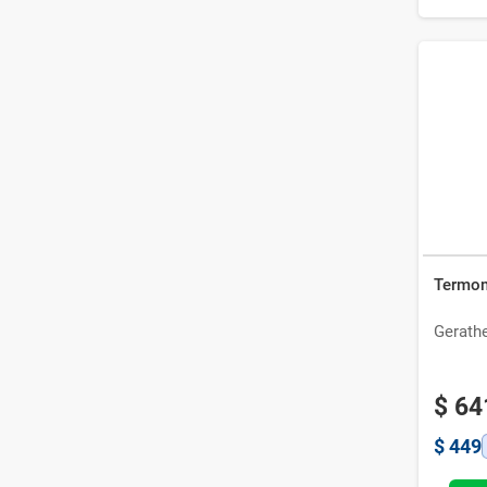
Termom
Gerath
$
64
$
449