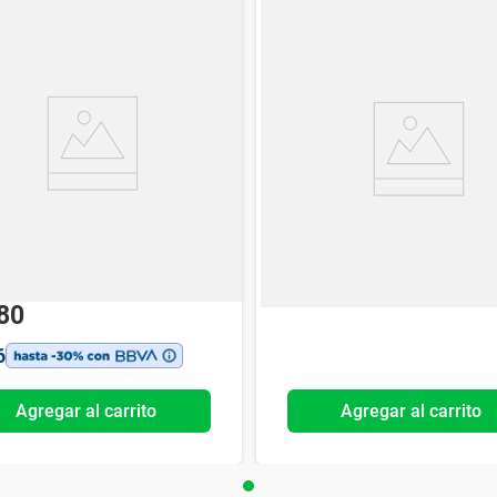
zador Omron Compresor
Inhalocamara Sume para Adul
Sume
80
6
Agregar al carrito
Agregar al carrito