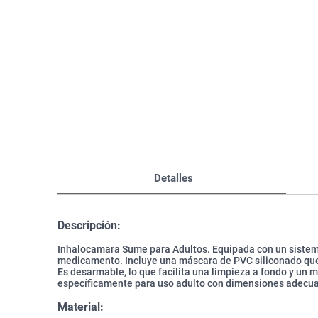
Bazar
Modelado y Peinado
Ver Todo
Detalles
Descripción:
Inhalocamara Sume para Adultos. Equipada con un sistema 
medicamento. Incluye una máscara de PVC siliconado que
Es desarmable, lo que facilita una limpieza a fondo y un 
específicamente para uso adulto con dimensiones adecuad
Material: