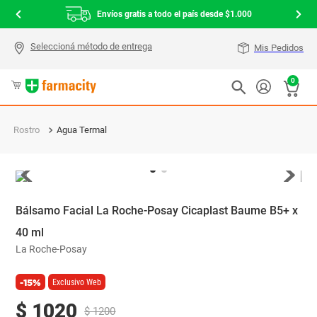
Envíos gratis a todo el país desde $1.000
Mis Pedidos
0
Rostro
Agua Termal
Bálsamo Facial La Roche-Posay Cicaplast Baume B5+ x
40 ml
La Roche-Posay
-15%
Exclusivo Web
$
1020
$
1200