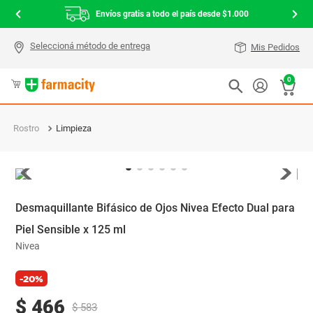
Envíos gratis a todo el país desde $1.000
Mis Pedidos
0
Rostro
Limpieza
Desmaquillante Bifásico de Ojos Nivea Efecto Dual para
Piel Sensible x 125 ml
Nivea
-20%
$
466
$
583