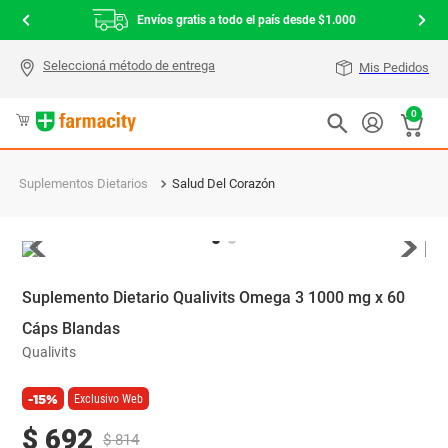
Envíos gratis a todo el país desde $1.000
Mis Pedidos
0
Suplementos Dietarios
Salud Del Corazón
Suplemento Dietario Qualivits Omega 3 1000 mg x 60
Cáps Blandas
Qualivits
-15%
Exclusivo Web
$
692
$
814