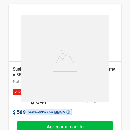
Suplemento Dietario Natural Life Vitamina C Gummy
x 55 un
Natural Life
-15%
Exclusivo Web
$
841
$
990
$
589
Agregar al carrito