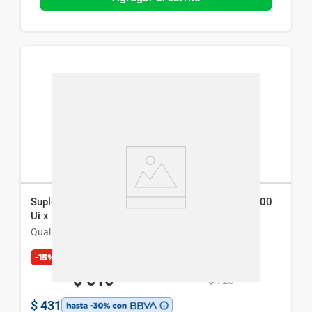
Suplemento Nutricional Qualivits Vitamina D3 2000
Ui x 60 Cáps
Qualivits
-15%
Exclusivo Web
$
616
$
725
$
431