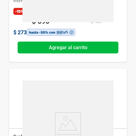
Bayer
-15%
Exclusivo Web
$
390
$
459
$
273
Agregar al carrito