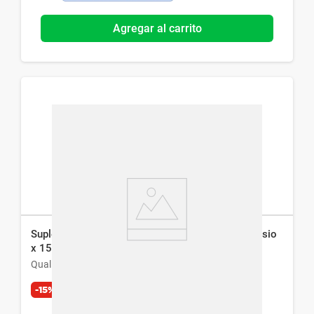
Agregar al carrito
Suplemento Dietario Qualivits Colageno + Magnesio
x 150 Comp
Qualivits
-15%
Exclusivo Web
$
1041
$
1225