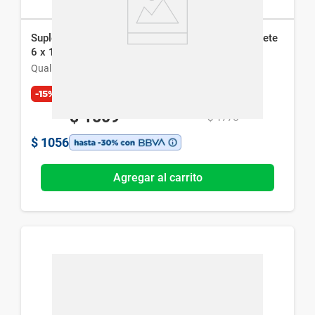
Suplemento Dietario Qualivits Magnesium Complete
6 x 100 Comp
Qualivits
-15%
Exclusivo Web
$
1509
$
1775
$
1056
Agregar al carrito