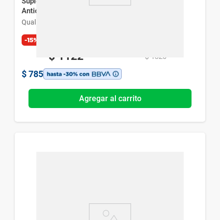
Suplemento Dietario Qualivits Probioticos Kaia
Antioxidante x 30 cáps
Qualivits
-15%
Exclusivo Web
$
1122
$
1320
$
785
Agregar al carrito