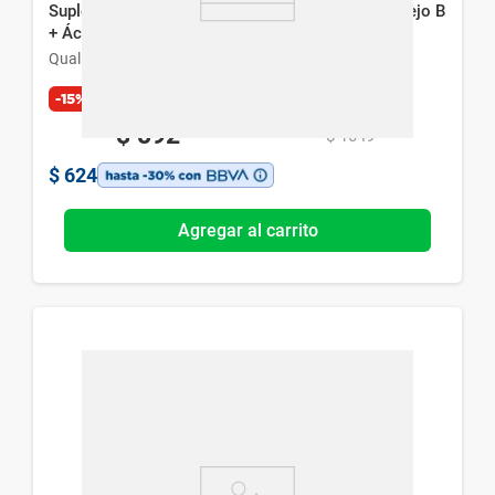
Suplemento Nutricional Qualivits Hierro y Complejo B
+ Ácido Folico x 60 Cáps
Qualivits
-15%
Exclusivo Web
$
892
$
1049
$
624
Agregar al carrito