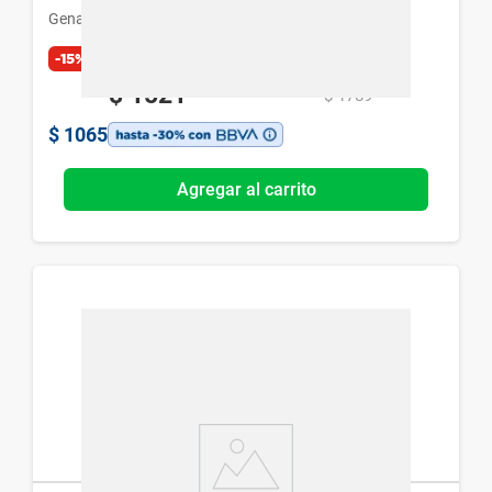
Genacol
-15%
Exclusivo Web
$
1521
$
1789
$
1065
Agregar al carrito