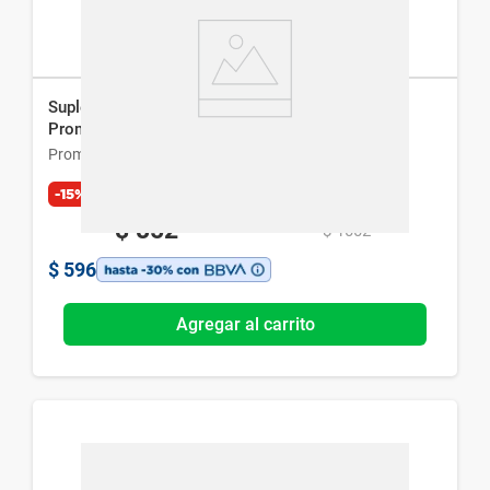
Suplemento Dietario Whey Protein Sabor Vainilla
Promofarma x 300 g
Promofarma
-15%
Exclusivo Web
$
852
$
1002
$
596
Agregar al carrito