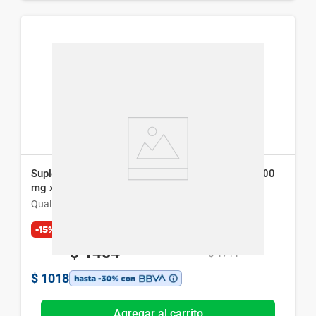
Suplemento Dietario Qualivits Súper Omega 3 1000
mg x 100 caps
Qualivits
-15%
Exclusivo Web
$
1454
$
1711
$
1018
Agregar al carrito