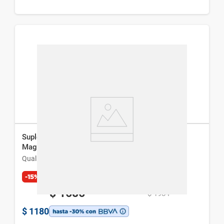
Suplemento Nutricional Qualivits Treonato de
Magnesio x 60 Comp
Qualivits
-15%
Exclusivo Web
$
1686
$
1984
$
1180