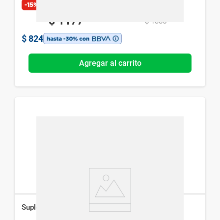
-15%
Exclusivo Web
$
1177
$
1385
$
824
Agregar al carrito
Suplemento Dietario Genacol Original x 90 cáps