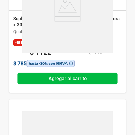
Suplemento Dietario Qualivits Probioticos Kaia Flora
x 30 cáps
Qualivits
-15%
Exclusivo Web
$
1122
$
1320
$
785
Agregar al carrito