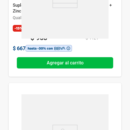
Suplemento Dietario Qualivits Calcio + Magnesio +
Zinc + Vitamina D3 x 100 tabletas
Qualivits
-15%
Exclusivo Web
$
953
$
1121
$
667
Agregar al carrito