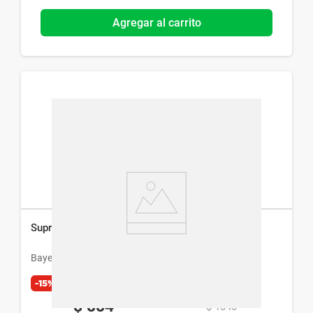
Agregar al carrito
Supradyn Forte Grageas x 30 cáps
Bayer
-15%
Exclusivo Web
$
884
$
1040