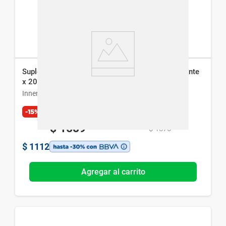
Suplemento Dietario Inner con Fórmula Antioxidante
x 20 cáps
Inner
-15%
Exclusivo Web
$
1589
$
1870
$
1112
Agregar al carrito