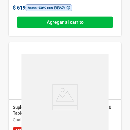
$
619
Agregar al carrito
Suplemento Dietario B-Complex Vit C + Zinc x 100
Tabletas
Qualivits