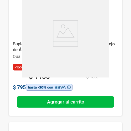
Suplemento Dietario Qualivits Colágeno + Complejo
de Ácido Hialuronico x 30 caps
Qualivits
-15%
Exclusivo Web
$
1136
$
1337
$
795
Agregar al carrito