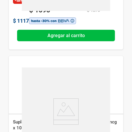
-15%
Exclusivo Web
$
1595
$
1876
$
1117
Agregar al carrito
Suplemento Dietario Qualivits Ácido Fólico 800 mcg
x 100 Comp