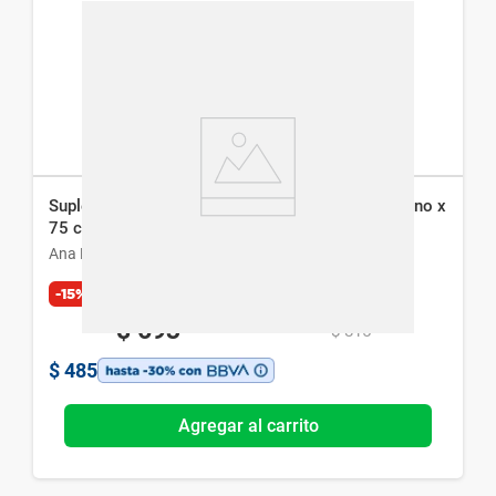
Suplemento Dietario Ana María Lajusticia Colageno x
75 comp
Ana María Lajusticia
-15%
Exclusivo Web
$
693
$
815
$
485
Agregar al carrito