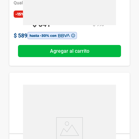
Qualivits
-15%
Exclusivo Web
$
841
$
990
$
589
Agregar al carrito