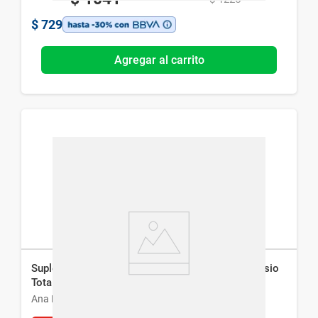
$
729
Agregar al carrito
Suplemento Dietario Ana María Lajusticia Magnesio
Total 5 x 100 comp
Ana María Lajusticia