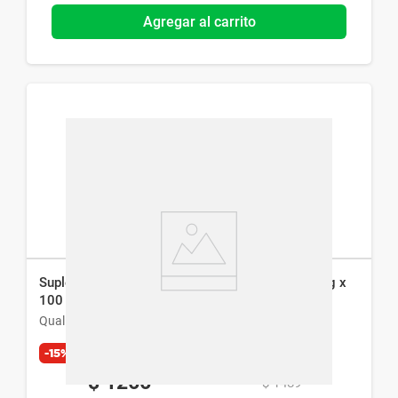
Agregar al carrito
Suplemento Dietario Qualivits Vitamina C 500 mg x
100 caps
Qualivits
-15%
Exclusivo Web
$
1266
$
1489