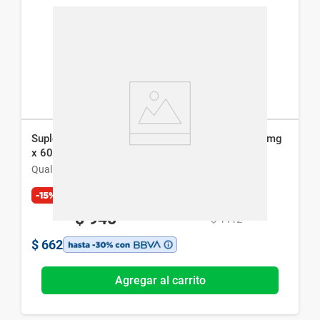
Suplemento Dietario Qualivits Coenzima Q10 30 mg
x 60 Cáps Blandas
Qualivits
-15%
Exclusivo Web
$
945
$
1112
$
662
Agregar al carrito