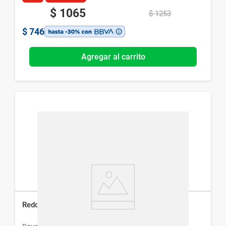
$
1065
$
1253
$
746
Agregar al carrito
Redoxon Naranja 1 g x 10 comp