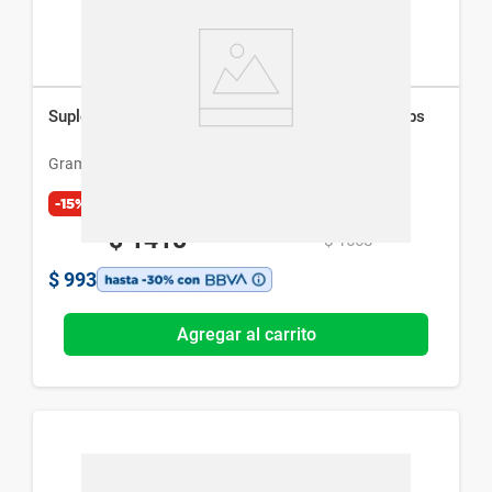
Suplemento Dietario Gramón Bagó Dirox x 30 cáps
Gramon Bago
-15%
Exclusivo Web
$
1418
$
1668
$
993
Agregar al carrito