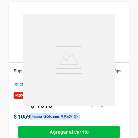
Suplemento Dietario Inner con Colágeno x 120 cáps
Inner
-15%
Exclusivo Web
$
1513
$
1780
$
1059
Agregar al carrito