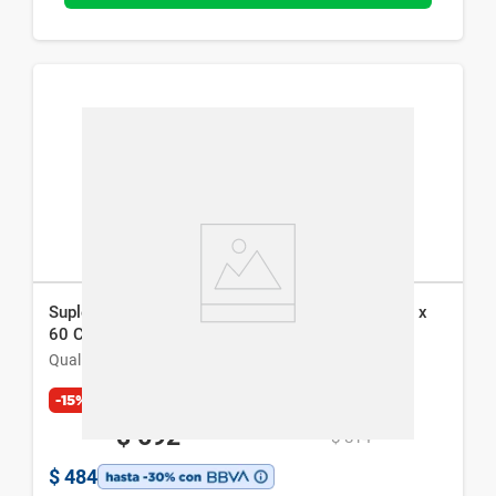
Suplemento Dietario Qualivits Omega 3 1000 mg x
60 Cáps Blandas
Qualivits
-15%
Exclusivo Web
$
692
$
814
$
484