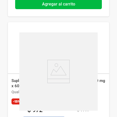
Agregar al carrito
Suplemento Dietario Qualivits Super Omega 1000 mg
x 60 caps
Qualivits
-15%
Exclusivo Web
$
972
$
1144