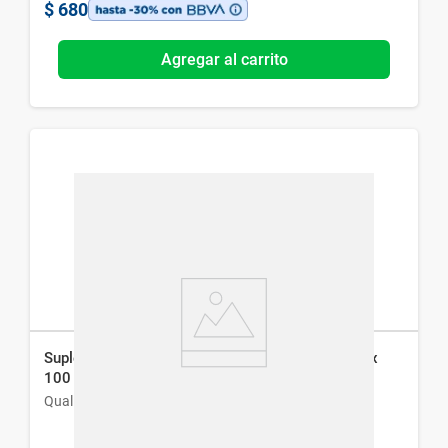
$
680
Agregar al carrito
Suplemento Dietario Qualivits Lecithin 1200 mg x
100 caps
Qualivits