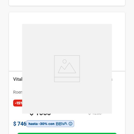
Vital Krill Roemmers Omega 3 x 30 Cáps Blandas
Roemmers
-15%
Exclusivo Web
$
1065
$
1253
$
746