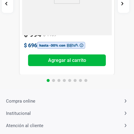
Suplemento Dietario Qualivits Omega 3
1000 mg x 100 caps
Qualivits
-15%
Exclusivo Web
$
994
$
1169
$
696
Agregar al carrito
Compra online
Institucional
Atención al cliente