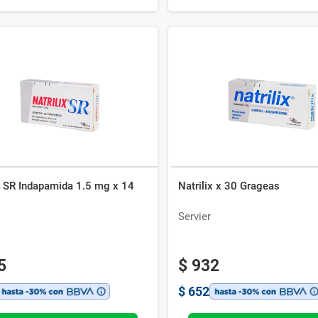
x SR Indapamida 1.5 mg x 14
Natrilix x 30 Grageas
Servier
5
$
932
$
652