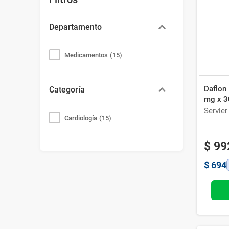
Bazar
Modelado y Peinado
Ver Todo
Departamento
Medicamentos
(
15
)
Daflon
Categoría
mg x 
Servier
Cardiología
(
15
)
$
99
$
694