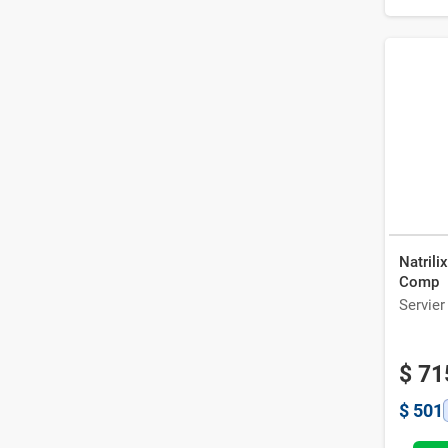
Natrili
Comp
Servier
$
71
$
501