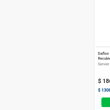
Daflon
Recubi
Servier
$
18
$
130