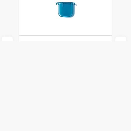
Repuesto de Crema Facial La Roche Posay
Hyalu B5 Suractivated Lrp x 50 ml
La Roche-Posay
$
4150
Agregar al carrito