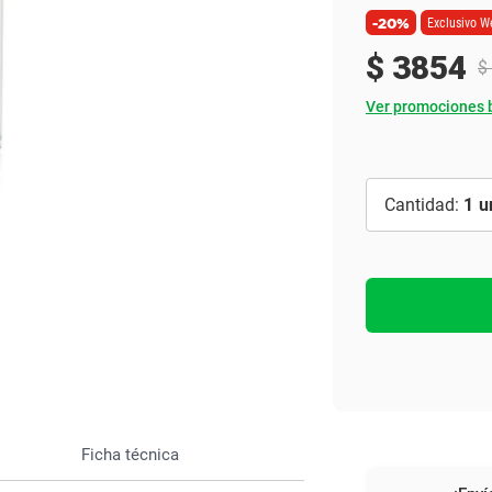
Ver todo
-20%
Exclusivo W
$
3854
$
Ver promociones 
1
Ficha técnica