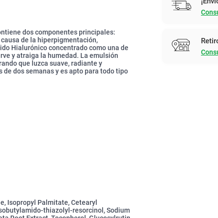
¡Enví
Consu
ontiene dos componentes principales:
a causa de la hiperpigmentación,
Retir
Ácido Hialurónico concentrado como una de
Consu
erve y atraiga la humedad. La emulsión
grando que luzca suave, radiante y
 de dos semanas y es apto para todo tipo
e, Isopropyl Palmitate, Cetearyl
sobutylamido-thiazolyl-resorcinol, Sodium
ta Root Extract, Tocopherol, Glucosylrutin,