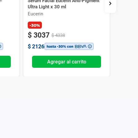
-
Serum Facial Eucerin Anti-Pigment
Serúm Fac
l
Ultra Light x 30 ml
30ml
Eucerin
Vichy
-30%
$
3037
$
460
$
4338
$
2126
$
3220
Agregar al carrito