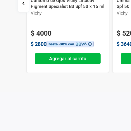
Contorno de Ojos Vichy Liftactiv
Crema 
che-Posay
Pigment Specialist B3 Spf 50 x 15 ml
Spf 50
Vichy
Vichy
$
4000
$
52
$
2800
$
364
o
Agregar al carrito