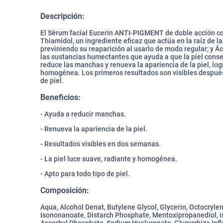
Descripción:
El Sérum facial Eucerin ANTI-PIGMENT de doble acción c
Thiamidol, un ingrediente eficaz que actúa en la raíz de l
previniendo su reaparición al usarlo de modo regular; y 
las sustancias humectantes que ayuda a que la piel cons
reduce las manchas y renueva la apariencia de la piel, lo
homogénea. Los primeros resultados son visibles después
de piel.
Beneficios:
- Ayuda a reducir manchas.
- Renueva la apariencia de la piel.
- Resultados visibles en dos semanas.
- La piel luce suave, radiante y homogénea.
- Apto para todo tipo de piel.
Composición:
Aqua, Alcohol Denat, Butylene Glycol, Glycerin, Octocrylen
Isononanoate, Distarch Phosphate, Mentoxipropanediol, i
Ascorbyl Phosphate, Sodium Hyaluronate, Glycyrrhiza Infla