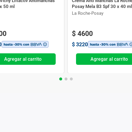
Vichy Liftactiv Antimanchas
Crema Anti Manchas La Roche
 x 50 ml
Posay Mela B3 Spf 30 x 40 m
La Roche-Posay
00
$
4600
0
$
3220
Agregar al carrito
Agregar al carrito