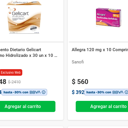
Ver todo
nto Dietario Gelicart
Allegra 120 mg x 10 Compri
no Hidrolizado x 30 un x 10 g
Sanofi
Exclusivo Web
48
$
560
$
2410
4
$
392
Agregar al carrito
Agregar al carrito