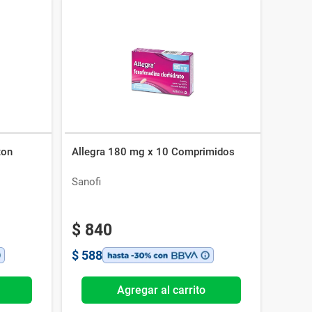
ton
Allegra 180 mg x 10 Comprimidos
Sanofi
$
840
$
588
Agregar al carrito