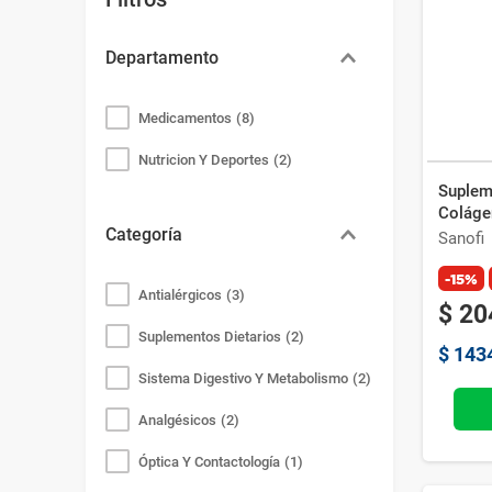
Bazar
Modelado y Peinado
Ver Todo
Departamento
Medicamentos
(
8
)
Nutricion Y Deportes
(
2
)
Supleme
Coláge
Categoría
c/u
Sanofi
-15%
Antialérgicos
(
3
)
$
20
Suplementos Dietarios
(
2
)
$
143
Sistema Digestivo Y Metabolismo
(
2
)
Analgésicos
(
2
)
Óptica Y Contactología
(
1
)