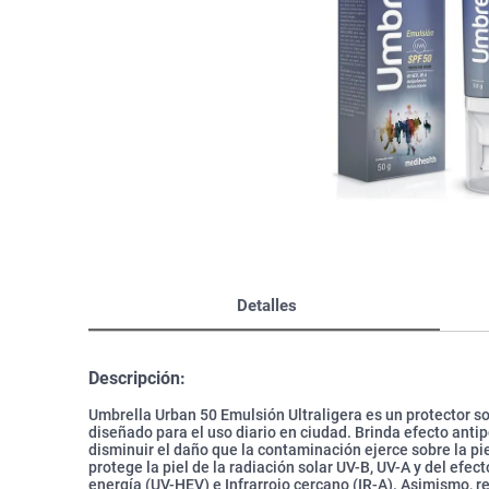
Bazar
Modelado y Peinado
Ver Todo
Detalles
Descripción:
Umbrella Urban 50 Emulsión Ultraligera es un protector s
diseñado para el uso diario en ciudad. Brinda efecto anti
disminuir el daño que la contaminación ejerce sobre la pie
protege la piel de la radiación solar UV-B, UV-A y del efect
energía (UV-HEV) e Infrarrojo cercano (IR-A). Asimismo, r