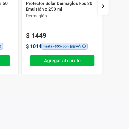
s 50
Protector Solar Dermaglós Fps 30
Protector
Emulsión x 250 ml
Fps Efec
Dermaglós
Dermagl
$
1449
$
1014
Agregar al carrito