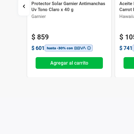
Protector Solar Garnier Antimanchas
Aceite 
 Solar
Uv Tono Claro x 40 g
Carrot
Garnier
Hawaii
$
859
$
10
$
601
$
741
o
Agregar al carrito