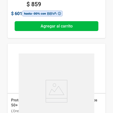
$
859
$
601
Agregar al carrito
Protector Solar L'Oréal París Uv Defender Clara Fps
50+ x 40 g
L'Oreal París