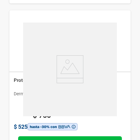
Protector Solar Labial Dermaglós Fps 50 x 3.4 g
Dermaglós
$
750
$
525