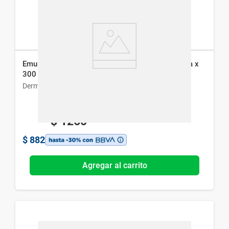
Emulsion Hidratante Dermaglos Solar Reparadora x
300 ml
Dermaglós
$
1260
$
882
Agregar al carrito