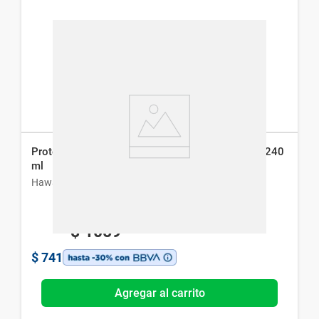
Protector Solar Hawaiian Tropic Carrot Fps 30 x 240
ml
Hawaiian Tropic
$
1059
$
741
Agregar al carrito