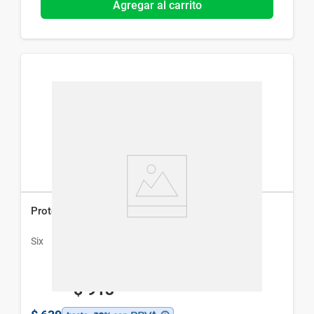
Agregar al carrito
Protector Solar Six Splash Kids Fps50 x 210 ml
Six
$
913