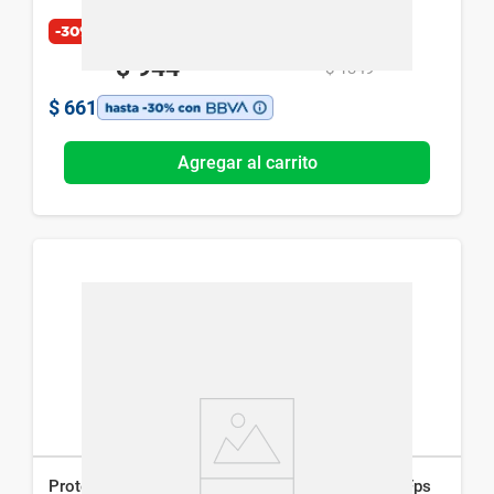
-30%
$
944
$
1349
$
661
Agregar al carrito
Protector Solar L'Oreal París Expertise Supreme Fps