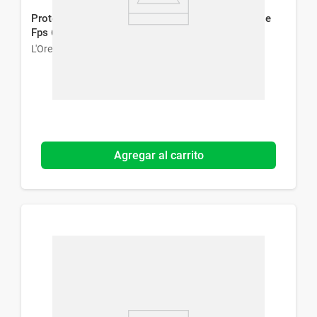
Protector Solar Facial L'Oréal París Solar Expertise
Fps 60 x 40 g
L'Oreal París
Agregar al carrito