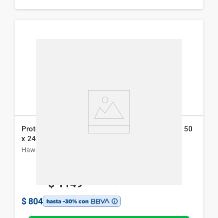
Protector Solar Hawaiian Tropic Sheer Touch Fps 50
x 240 ml
Hawaiian Tropic
$
1149
$
804