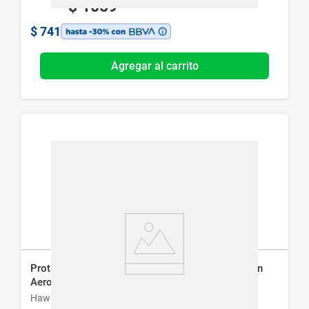
$
1059
$
741
Agregar al carrito
Protector Solar Hawaiian Tropic Skyl Hydration en
Aerosol Fps 50 x 180 ml
Hawaiian Tropic