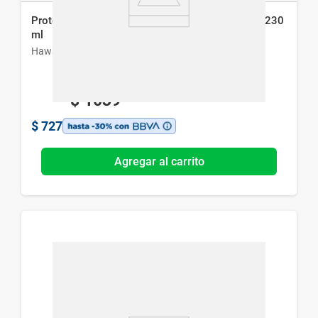
Protector Solar Hawaiian Tropic Aceite Fps 15 x 230
ml
Hawaiian Tropic
$
1039
$
727
Agregar al carrito