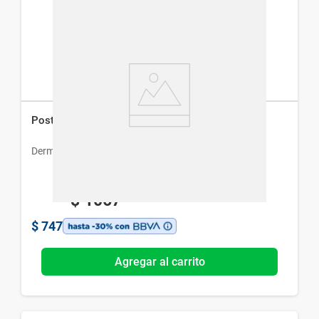
Post Solar Dermaglós Gel x 150 g
Dermaglós
$
1067
$
747
Agregar al carrito