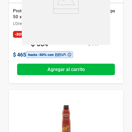
Protector Solar L'Oréal París Expertise Supreme Fps
50 x 200 ml
L'Oreal París
-30%
$
664
$
949
$
465
Agregar al carrito