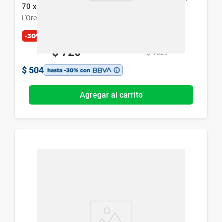
70 x 200 ml
L'Oreal París
-30%
$
720
$
1029
$
504
Agregar al carrito