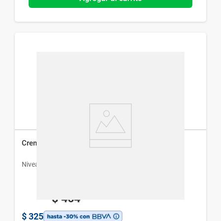
Crema Hidratante Nivea Soft Milk x 400 ml
Nivea
$
464
$
325