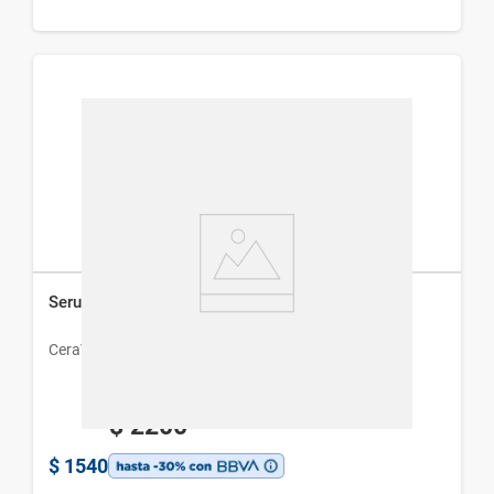
Serum Facial Cerave Vitamina C x 30 ml
CeraVe
$
2200
$
1540