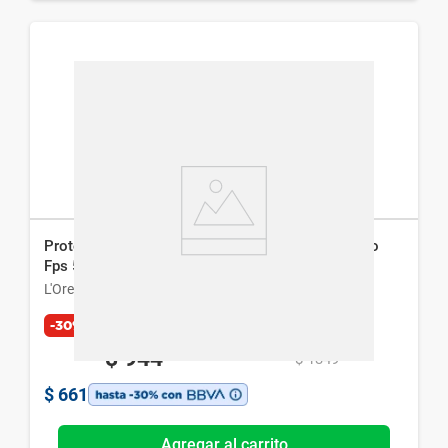
Protector Solar L'Oréal París Uv Defender Incoloro
Fps 50+ x 40 g
L'Oreal París
-30%
$
944
$
1349
$
661
Agregar al carrito