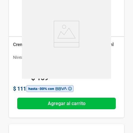
Crema Facial y Corporal Nivea Creme Lata x 30 ml
Nivea
$
159
$
111
Agregar al carrito