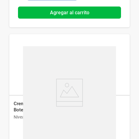
Agregar al carrito
Crema Corporal Hidratante Nivea Milk Nutritiva
Botella x 400 ml
Nivea
$
464