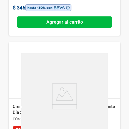
$
346
Agregar al carrito
Crema Facial L´Oréal Paris Hidra Total 5 Humectante
Día x 50ml
L'Oreal París