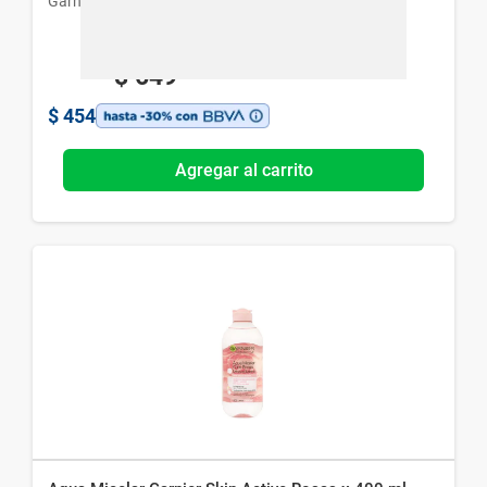
Garnier
$
649
$
454
Agregar al carrito