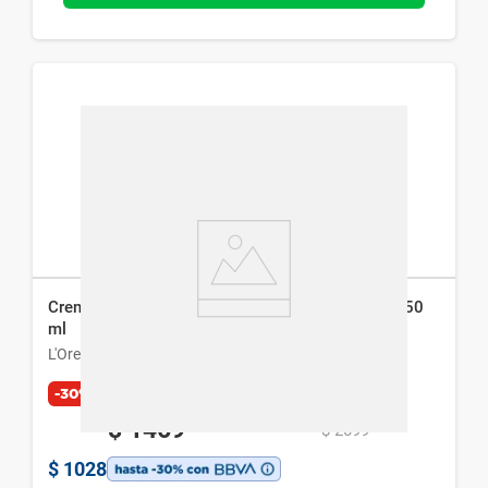
Crema Facial L´Oreal Revitalift Pro Retinol Day x 50
ml
L'Oreal París
-30%
$
1469
$
2099
$
1028