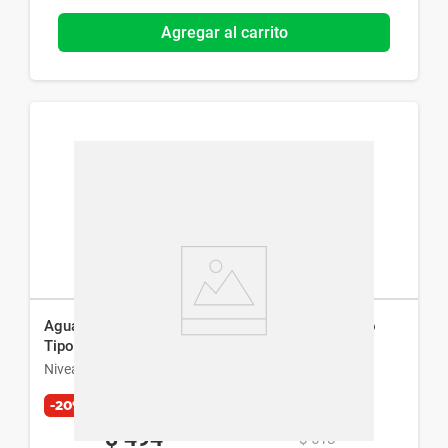
Agregar al carrito
Agua Micelar Bifásica Nivea Rose Care para Todo
Tipo de Piel x 400 ml
Nivea
-20%
$
494
$
618