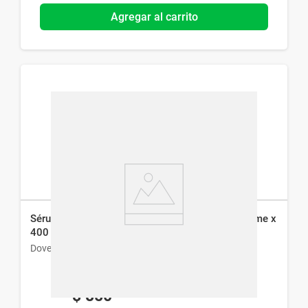
Agregar al carrito
Sérum Corporal Dove Niacinamida + Tono Uniforme x
400 ml
Dove
$
850