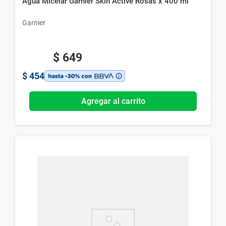
Agua Micelar Garnier Skin Active Rosas x 400 ml
Garnier
$
649
$
454
Agregar al carrito