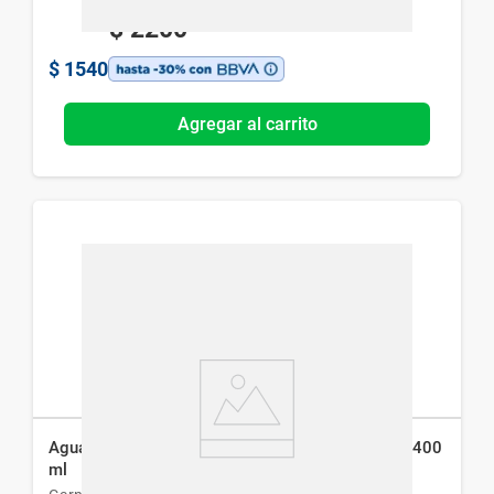
$
2200
$
1540
Agregar al carrito
Agua Micelar Garnier Express Aclara Anti Acné x 400
ml