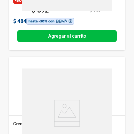
-30%
$
692
$
989
$
484
Agregar al carrito
Crema Hidratante Intensiva Nivea Creme x 60 ml