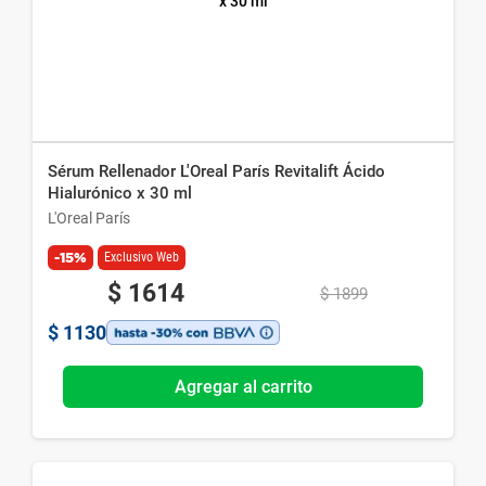
Sérum Rellenador L'Oreal París Revitalift Ácido
Hialurónico x 30 ml
L'Oreal París
-15%
Exclusivo Web
$
1614
$
1899
$
1130
Agregar al carrito