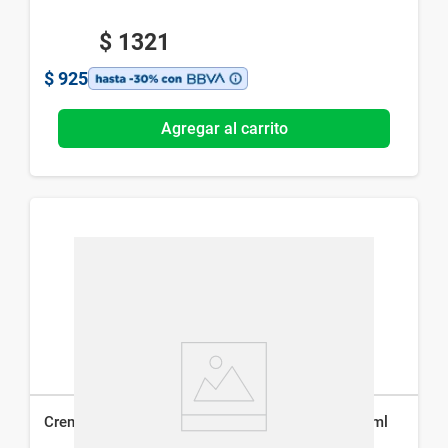
$
1321
$
925
Agregar al carrito
Crema Nivea Men Multriproposito en Lata x 150 ml