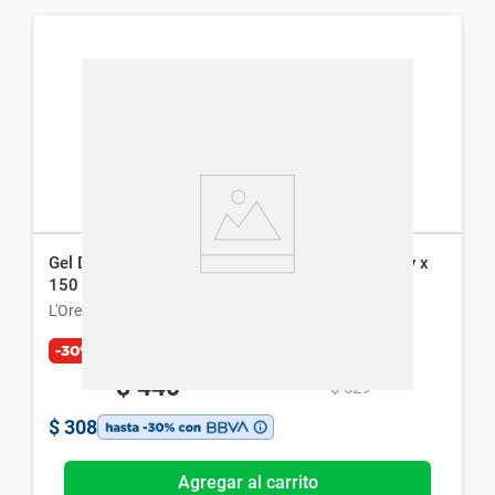
Gel De Limpieza L´Oreal Revitalift Pro Retinol Day x
150 ml
L'Oreal París
-30%
$
440
$
629
$
308
Agregar al carrito