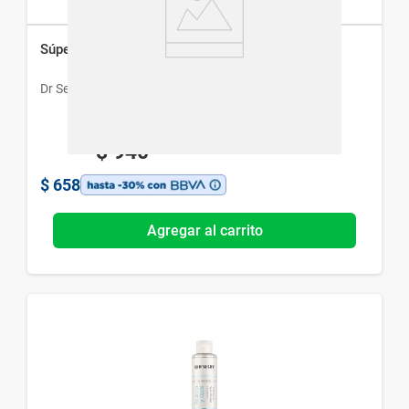
Súper Sérum Dr.Selby Niacinamida x 30 ml
Dr Selby
$
940
$
658
Agregar al carrito