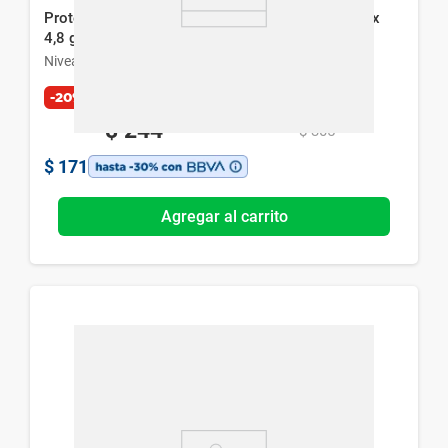
Protector Labial Humectante Nivea Cherry Shine x
4,8 g
Nivea
-20%
Exclusivo Web
$
244
$
305
$
171
Agregar al carrito