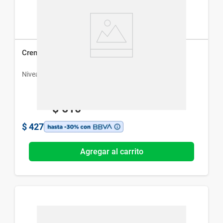
Crema Hidratante Intensiva Nivea Soft x 200 ml
Nivea
$
610
$
427
Agregar al carrito