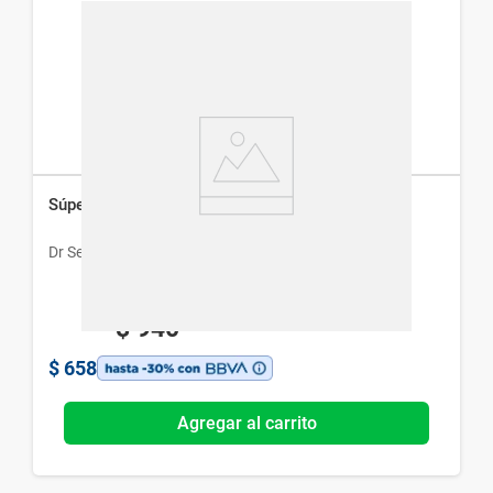
Súper Sérum Dr.Selby Vitamina C x 30 ml
Dr Selby
$
940
$
658
Agregar al carrito