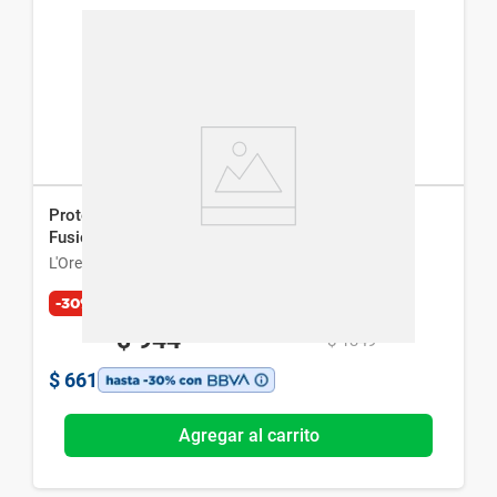
Protector Facial L'Oreal París Uv Defende Aqua
Fusion 50 Fps x 50 ml
L'Oreal París
-30%
$
944
$
1349
$
661
Agregar al carrito