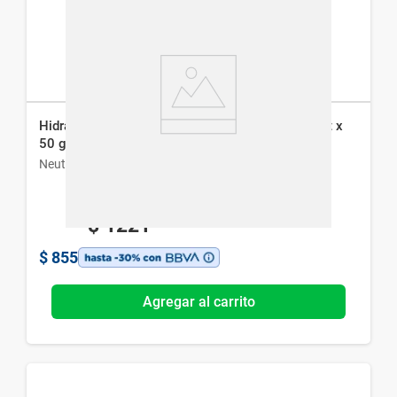
Hidratante Facial en Gel Neutrogena Hydro Boost x
50 g
Neutrogena
$
1221
$
855
Agregar al carrito