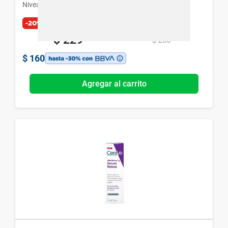
Nivea
-20%
$
229
$
286
$
160
Agregar al carrito