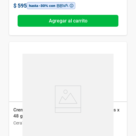
$
595
Agregar al carrito
Crema de Noche Cerave Renovadora con Peptidos x
48 g
CeraVe