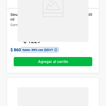
Sérum Facial Iluminador Vitamina C de Garnier x 30
ml
Garnier
$
1229
$
860
Agregar al carrito