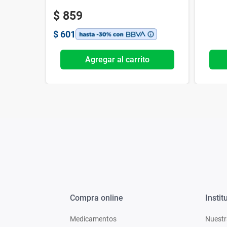
$
859
$
601
o
Agregar al carrito
Compra online
Instit
Medicamentos
Nuestr