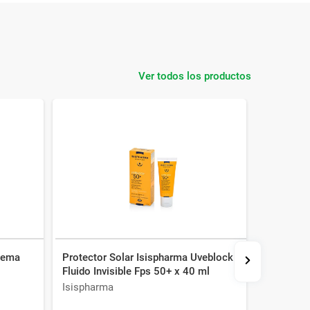
Ver todos los productos
rema
Protector Solar Isispharma Uveblock
Protector
Fluido Invisible Fps 50+ x 40 ml
380 ml
Isispharma
Dermagl