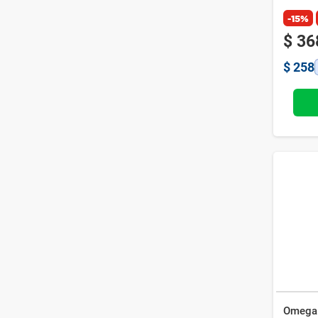
-15%
$
36
$
258
Omega 