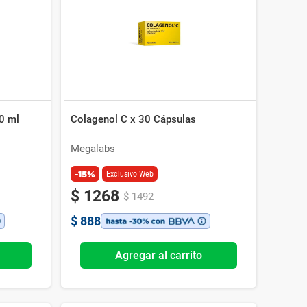
0 ml
Colagenol C x 30 Cápsulas
Megalabs
-15%
Exclusivo Web
$
1268
$
1492
$
888
Agregar al carrito