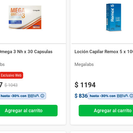
Ver todo
mega 3 Nh x 30 Capsulas
Loción Capilar Remox 5 x 10
bs
Megalabs
Exclusivo Web
7
$
1194
$
1043
$
836
Agregar al carrito
Agregar al carrito