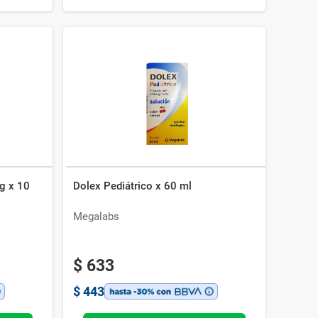
g x 10
Dolex Pediátrico x 60 ml
Megalabs
$
633
$
443