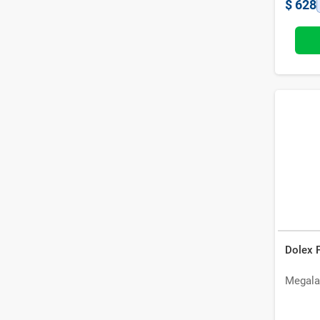
$
628
Dolex 
Megala