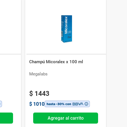
Champú Micoralex x 100 ml
Megalabs
$
1443
$
1010
Agregar al carrito