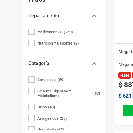
Bazar
Modelado y Peinado
Ver Todo
Departamento
Medicamentos
(
259
)
Nutricion Y Deportes
(
2
)
Mega O
Categoría
Megala
-15%
Cardiología
(
59
)
$
88
Sistema Digestivo Y
(
57
)
$
621
Metabolismo
Otros
(
43
)
Analgésicos
(
25
)
Neurología
(
17
)