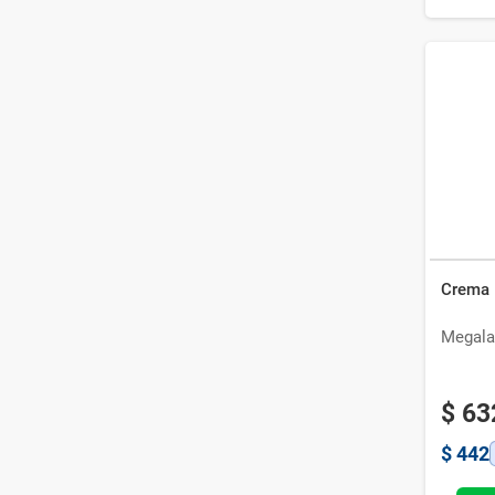
Mostrar 12 más
Crema 
Megala
$
63
$
442