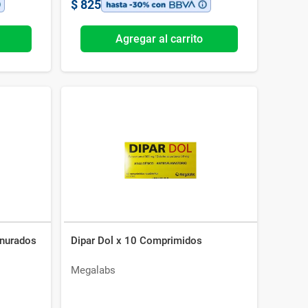
$
825
Agregar al carrito
anurados
Dipar Dol x 10 Comprimidos
Megalabs