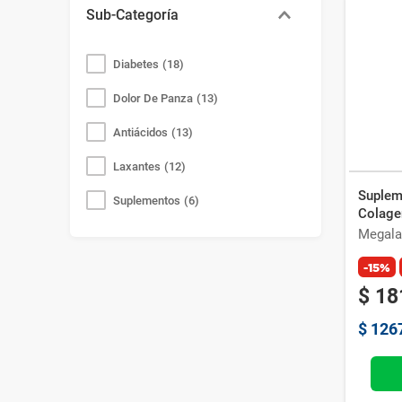
Sub-Categoría
Dermatología
(
16
)
Antialérgicos
(
12
)
Diabetes
(
18
)
Sistema Respiratorio
(
10
)
Dolor De Panza
(
13
)
Antibióticos
(
10
)
Antiácidos
(
13
)
Cuidado Personal
(
6
)
Laxantes
(
12
)
Suplem
Mostrar 4 más
Suplementos
(
6
)
Colage
Megala
Cremas Antialérgícas
(
6
)
-15%
Otros
(
4
)
$
18
Paracetamol
(
4
)
$
126
Antimicóticos
(
4
)
Tos
(
3
)