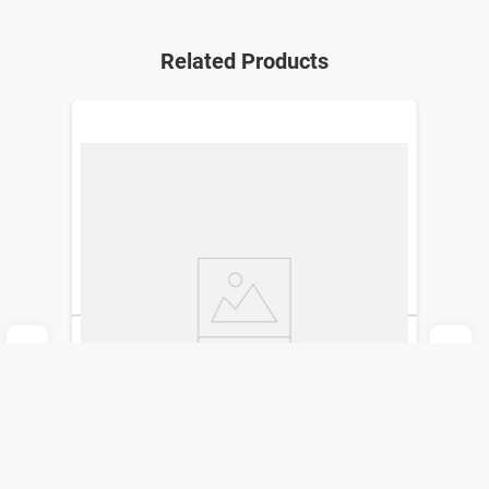
Related Products
Flodigrip C x 10 Comprimidos
PharmaNova
$
307