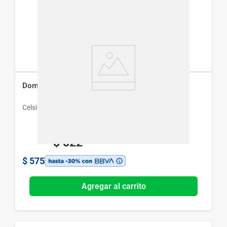
Domper en Gotas x 20 ml
Celsius
$
822
$
575
Agregar al carrito