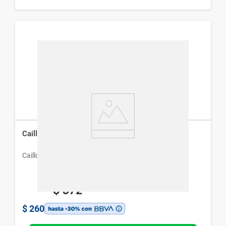
Caillomida Metoclopramida x 20 Comp
Caillon & Hamonet
$
372
$
260