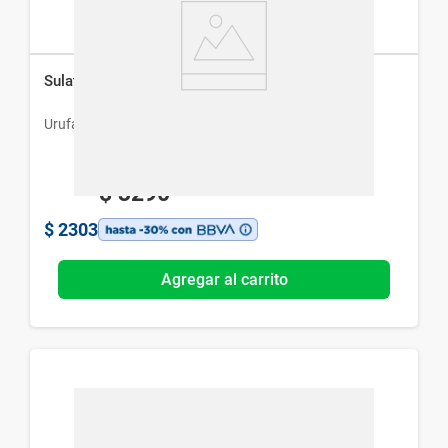
Sulatan x 3 Cápsulas
Urufarma
$
3290
$
2303
Agregar al carrito