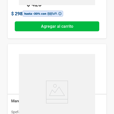
$
426
$
298
Agregar al carrito
Marenol Jarabe x 30 ml
Spefar