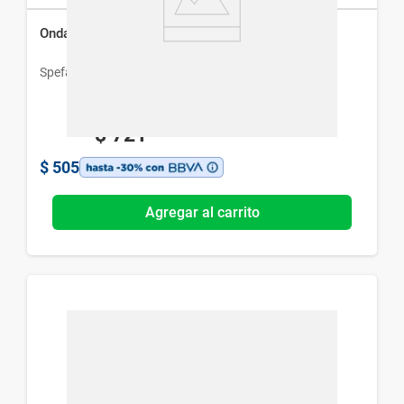
Ondaset Solución x 50 ml
Spefar
$
721
$
505
Agregar al carrito