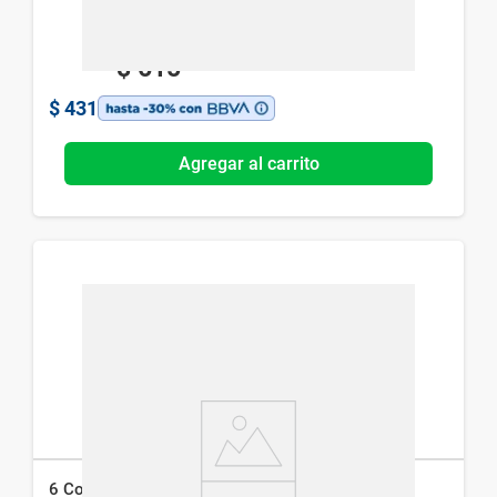
$
615
$
431
Agregar al carrito
6 Copin Gotas x 15 ml