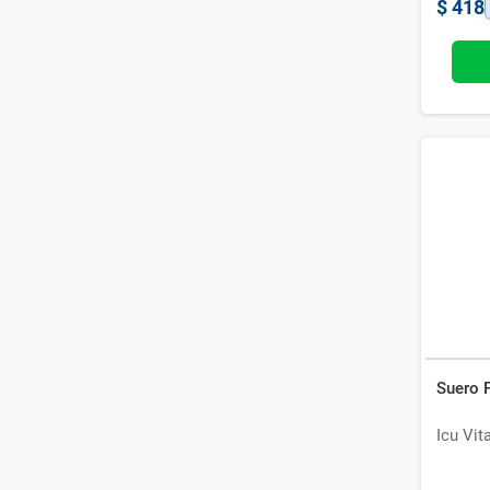
$
418
Suero F
Icu Vit