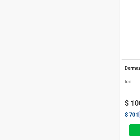
Droguería Industrial Uruguaya
(
1
)
Celsius
(
1
)
Dermaz
Ion
$
10
$
701