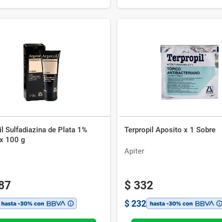
l Sulfadiazina de Plata 1%
Terpropil Aposito x 1 Sobre
x 100 g
Apiter
87
$
332
$
232