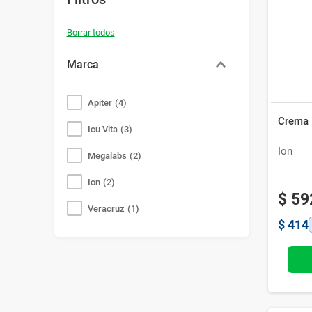
Bazar
Modelado y Peinado
Ver Todo
Marca
Apiter
(
4
)
Crema 
Icu Vita
(
3
)
Ion
Megalabs
(
2
)
Ion
(
2
)
$
59
Veracruz
(
1
)
$
414
Procidol
(
1
)
MULTICREMA
(
1
)
Eurofarma
(
1
)