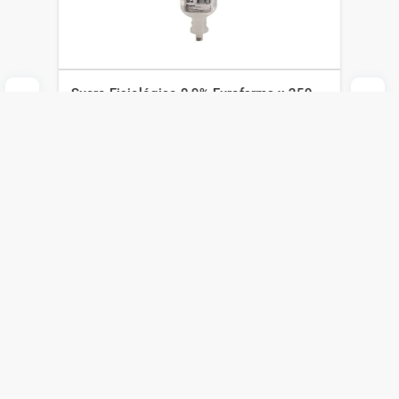
Suero Fisiológico 0,9% Eurofarma x 250
ml
Eurofarma
$
202
$
141
Agregar al carrito
Compra online