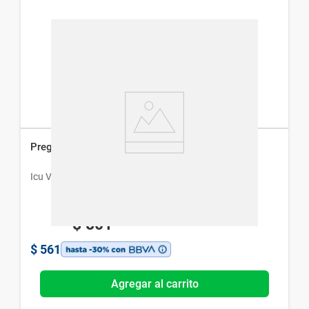
Pregax 75 mg x 30 Cápsulas
Icu Vita
$
801
$
561
Agregar al carrito