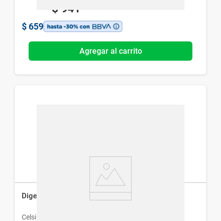
$
941
$
659
Agregar al carrito
Digeprax x 20 comp
Celsius