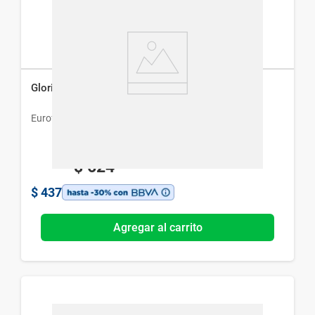
Gloriax x 30 Comprimidos
Eurofarma
$
624
$
437
Agregar al carrito