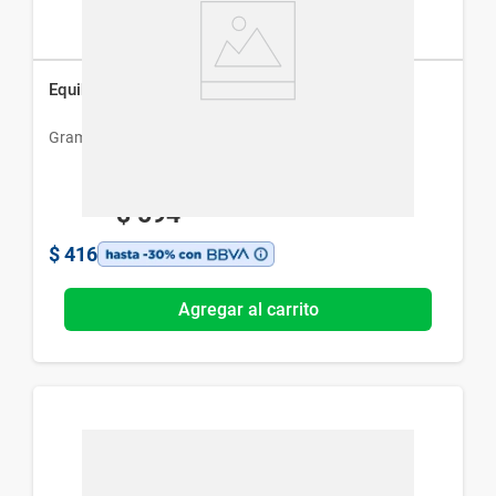
Equibral x 30 Comp
Gramon Bago
$
594
$
416
Agregar al carrito