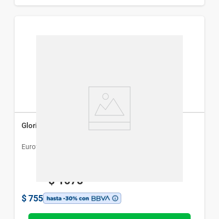
Gloriax x 60 Comprimidos
Eurofarma
$
1078
$
755