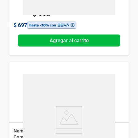
$
995
$
697
Agregar al carrito
Namenda 20 Memantina Clorhidrato 20 mg x 30
Comp