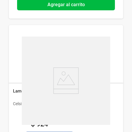
Agregar al carrito
Lamotrix 100 mg x 30 comp
Celsius
$
924