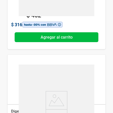
$
452
$
316
Agregar al carrito
Digeprax x 60 comp