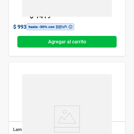
$
1419
$
993
Agregar al carrito
Lamictal 50 mg x 30 Comp