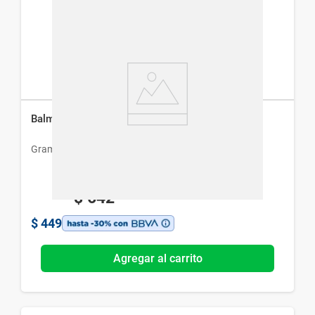
Balmitan Sumatriptán x 2 Comp Recubiertos
Gramon Bago
$
642
$
449
Agregar al carrito