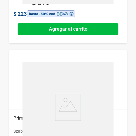
$
319
$
223
Agregar al carrito
Primodex 400 Piracetam 400 mg x 60 Comp
Szabo