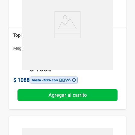
Topirax 50 mg x 30 Comp
Megalabs
$
1554
$
1088
Agregar al carrito