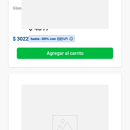
Glaxosmithkline
$
4317
$
3022
Agregar al carrito