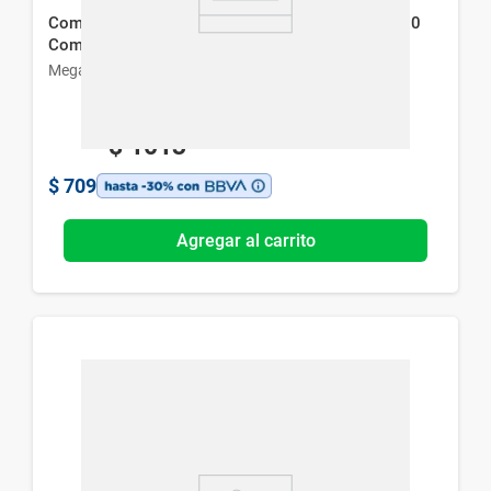
Comitoina Fenitoína Sódica Pediatrica 50 mg x 20
Comp
Megalabs
$
1013
$
709
Agregar al carrito