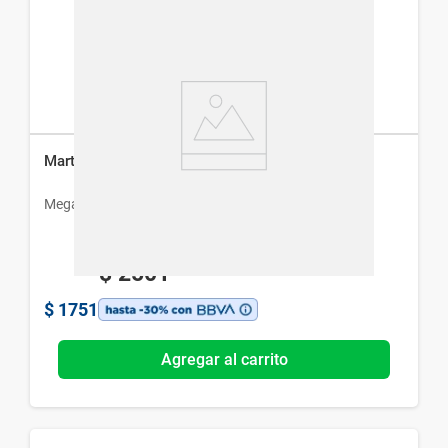
Martesia 150 mg x 28 Cáps
Megalabs
$
2501
$
1751
Agregar al carrito