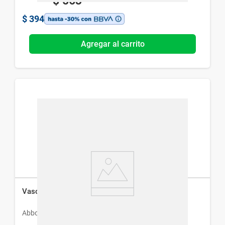
$
563
$
394
Agregar al carrito
Vasotal Cinarizina 16 mg x 20 Comp
Abbott