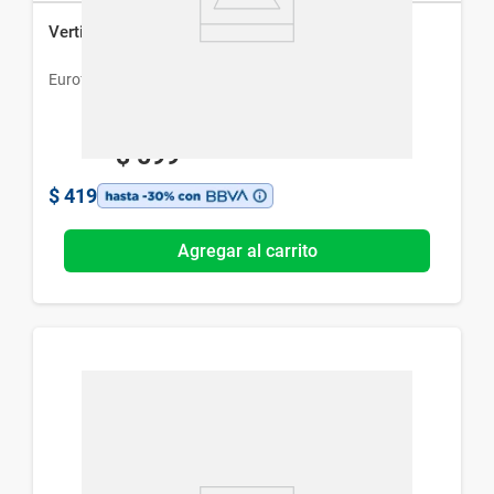
Vertin Eurofarma x 20 comp
Eurofarma
$
599
$
419
Agregar al carrito