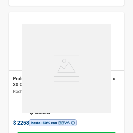
Prolopa Hbs Levodopa + Benserazida 100/25 mg x
30 Caps
Roche
$
3226
$
2258