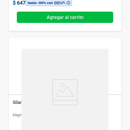
$
647
Agregar al carrito
Silan Compuesto x 30 Grageas
Haymann