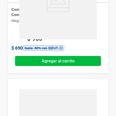
Comitoina Simple Fenitoína Sódica 100 mg x 30
Comp
Megalabs
$
985
$
690
Agregar al carrito