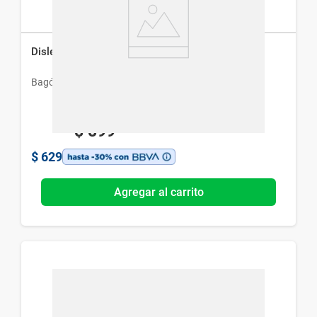
Dislembral Compuesto x 20 Comp
Bagó
$
899
$
629
Agregar al carrito