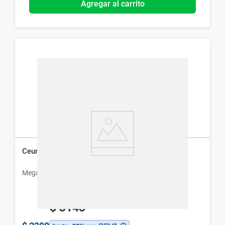
Agregar al carrito
Ceumid 1000 x 20 Comprimidos Recubiertos
Megalabs
$
3143