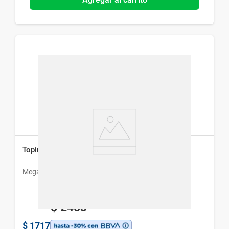
Topirax 100 mg x 30 Comp
Megalabs
$
2453
$
1717