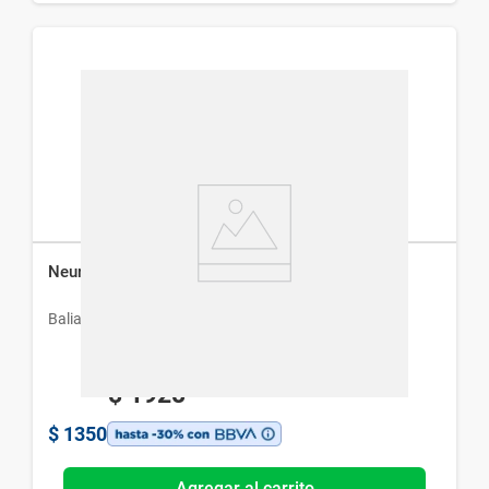
Neuroplus 20 mg Baliarda x 30 comp
Baliarda
$
1928
$
1350
Agregar al carrito