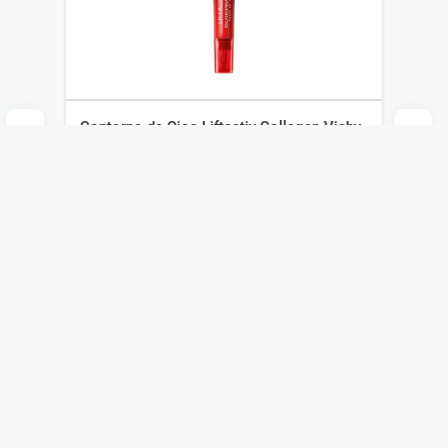
Contorno de Ojos Liftactiv Collagen Vichy
x 15 ml
Vichy
$
4000
$
2800
Agregar al carrito