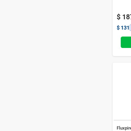
$
18
$
131
Fluxpir