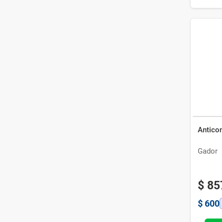
Antico
Gador
$
85
$
600