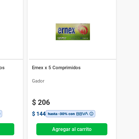
os
Ernex x 5 Comprimidos
Gador
$
206
$
144
Agregar al carrito