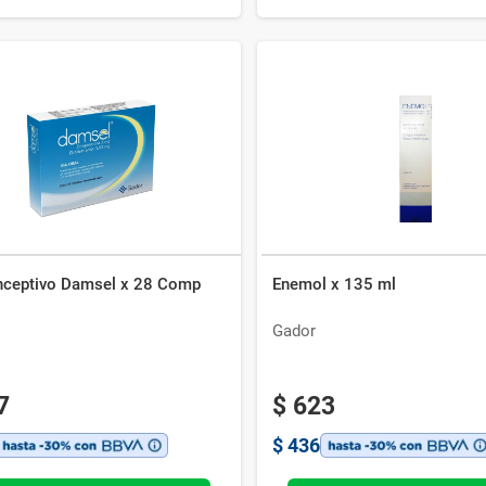
nceptivo Damsel x 28 Comp
Enemol x 135 ml
Gador
7
$
623
$
436