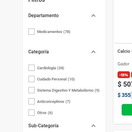
Bazar
Modelado y Peinado
Ver Todo
Departamento
Medicamentos
(
78
)
Calcio
Categoría
Gador
Cardiología
(
34
)
-15%
Cuidado Personal
(
10
)
$
50
Sistema Digestivo Y Metabolismo
(
9
)
$
355
Anticonceptivos
(
7
)
Otros
(
6
)
Neurología
(
5
)
Sub-Categoría