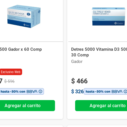
Ver todo
 500 Gador x 60 Comp
Detres 5000 Vitamina D3 50
30 Comp
Gador
Exclusivo Web
7
$
466
$
596
$
326
Agregar al carrito
Agregar al carrito