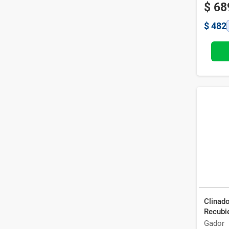
$
68
$
482
Clinad
Recubi
Gador