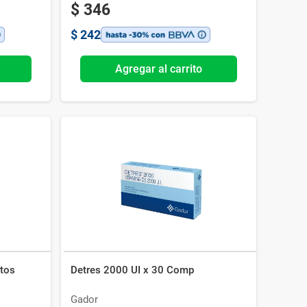
$
346
$
242
Agregar al carrito
tos
Detres 2000 UI x 30 Comp
Gador