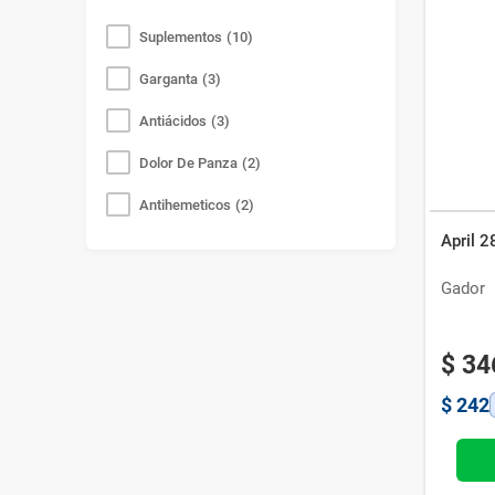
Sistema Respiratorio
(
3
)
Suplementos
(
10
)
Analgésicos
(
2
)
Garganta
(
3
)
Dermatología
(
1
)
Antiácidos
(
3
)
Cuidado Bucal
(
1
)
Dolor De Panza
(
2
)
Antihemeticos
(
2
)
April 
Laxantes
(
1
)
Gador
Cicatrizantes
(
1
)
Anestésicos
(
1
)
$
34
$
242