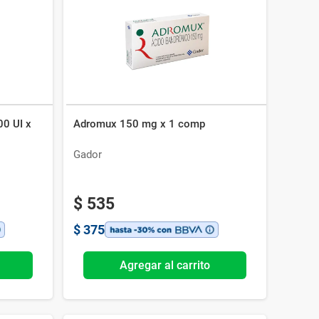
00 UI x
Adromux 150 mg x 1 comp
Gador
$
535
$
375
Agregar al carrito