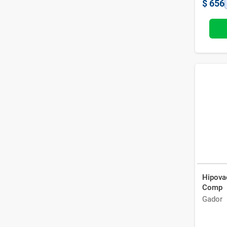
$
656
Hipova
Comp
Gador