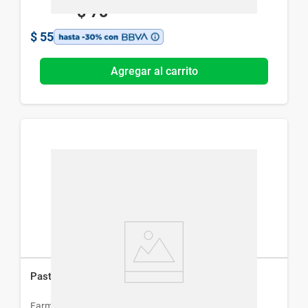
$
78
$
55
Agregar al carrito
Pastillero Farmacity Semanal 4 Divisiones
Farmacity