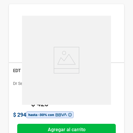
EDT Dr. Selby Make It Fun Euphoric Man x 45 ml
Dr Selby
$
420
$
294
Agregar al carrito