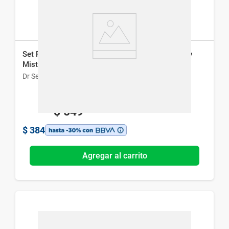
Set Rain Gel Classic Gel de Ducha x 260 g + Body
Mist x 120 ml
Dr Selby
$
549
$
384
Agregar al carrito