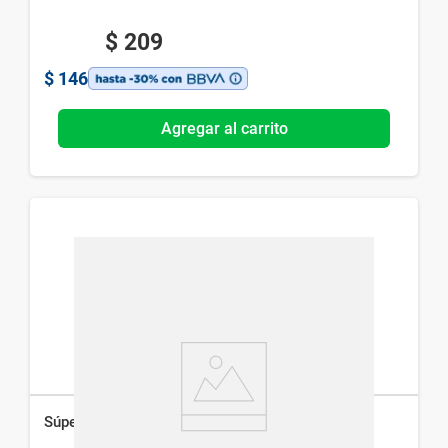
$
209
$
146
Agregar al carrito
Súper Sérum Dr.Selby Hialurónico x 30 ml