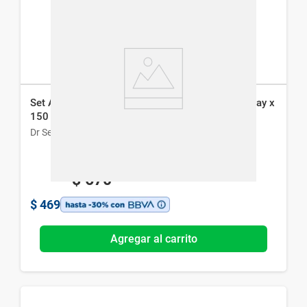
Set Aqua Di Mare No. 4 - EDT x 100 ml + Deo Spray x
150 ml
Dr Selby
$
670
$
469
Agregar al carrito