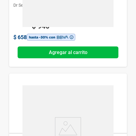
Dr Selby
$
940
$
658
Agregar al carrito