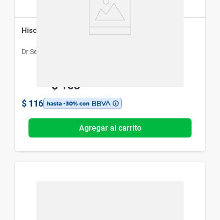
Hisopos Dr Selby x 200 un
Dr Selby
$
165
$
116
Agregar al carrito