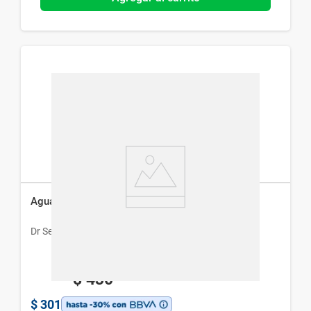
Agua Micelar Dr.Selby x 200 ml
Dr Selby
$
430
$
301