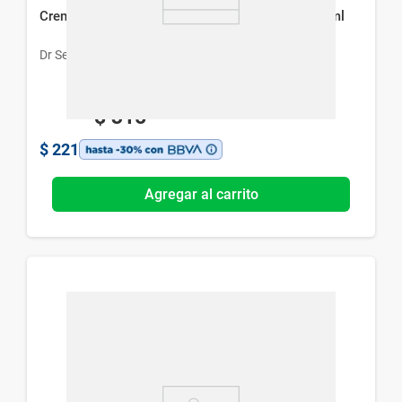
Crema para Manos Dr Selby con Aloe Vera x 75 ml
Dr Selby
$
315
$
221
Agregar al carrito