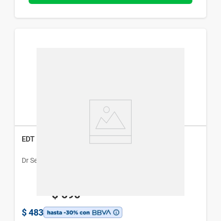
EDT Flower Me Gardenia x 30 ml
Dr Selby
$
690
$
483