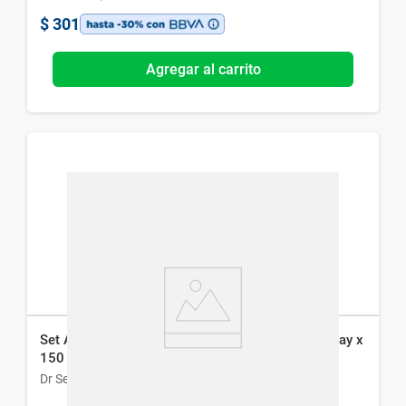
$
301
Agregar al carrito
Set Aqua Di Mare No. 1 - EDT x 100 ml + Deo Spray x
150 ml
Dr Selby