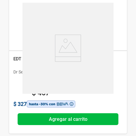
EDT Dr. Selby Abracadabra Princesa x 50 ml
Dr Selby
$
467
$
327
Agregar al carrito