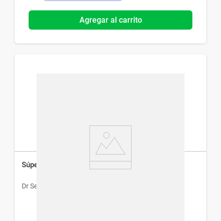
Agregar al carrito
Súper Sérum Dr.Selby Vitamina C x 30 ml
Dr Selby
$
940