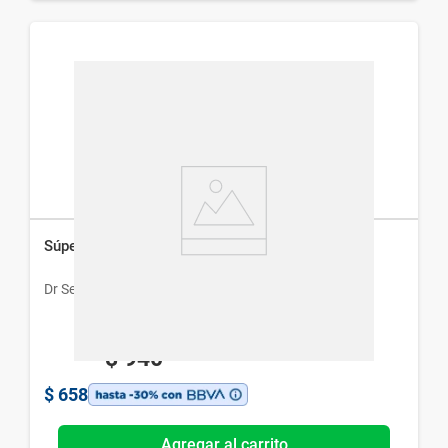
Súper Sérum Dr.Selby Niacinamida x 30 ml
Dr Selby
$
940
$
658
Agregar al carrito