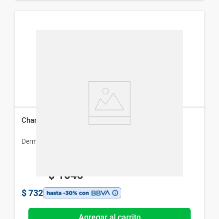
Champu Tricomax x 240 ml
Dermur
$
1046
$
732
Agregar al carrito