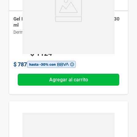
Gel Invisible Dermur Gelacne para Piel Acneica x 30
ml
Dermur
$
1124
$
787
Agregar al carrito