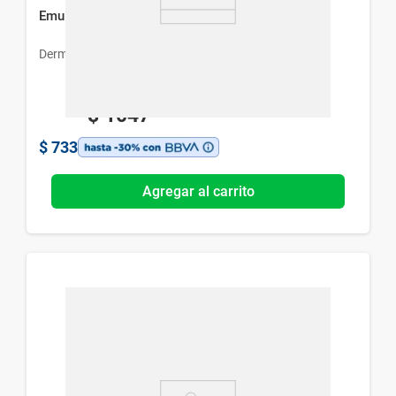
Emulsión de Limpieza Dermur x 150 ml
Dermur
$
1047
$
733
Agregar al carrito