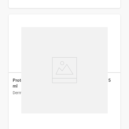
Protector Solar Dermur FPS 30 Barra Incolora x 15
ml
Dermur