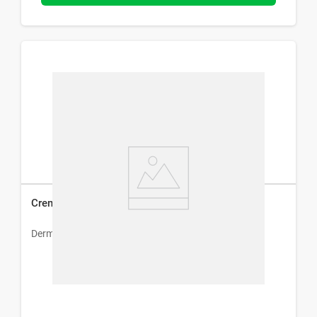
Crema Effective Parpados x 20 g
Dermur