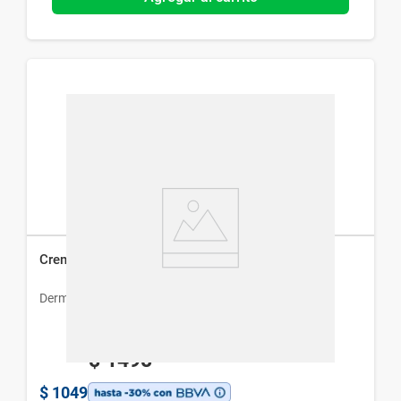
Crema Dermur Mamá x 150 ml
Dermur
$
1498
$
1049