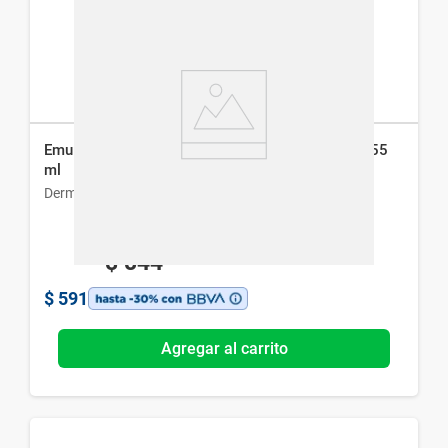
Emulsión Hidratante Dermur-Ea para Piel Seca x 55
ml
Dermur
$
844
$
591
Agregar al carrito