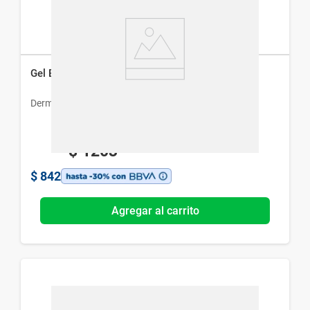
Gel Espuma Purificante Dermur x 120 ml
Dermur
$
1203
$
842
Agregar al carrito