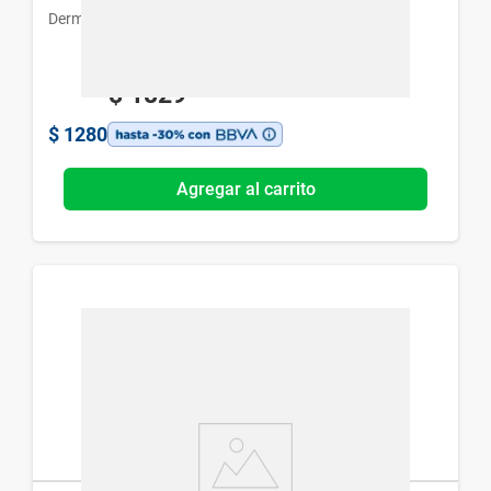
Dermur
$
1829
$
1280
Agregar al carrito