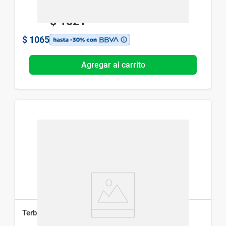
$
1521
$
1065
Agregar al carrito
Terbimax 250 mg Dermur Pharma x 14 comp