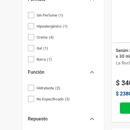
Bazar
Modelado y Peinado
Ver Todo
Sin Perfume
(
1
)
Hipoalergénico
(
1
)
Crema
(
4
)
Gel
(
1
)
Serúm 
x 30 m
Barra
(
1
)
La Roc
No Especificado
(
4
)
Función
$
34
Hidratante
(
2
)
$
238
No Especificado
(
3
)
Repuesto