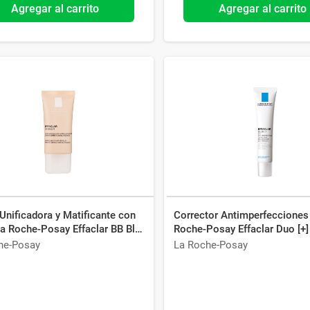
Agregar al carrito
Agregar al carrito
nificadora y Matificante con
Corrector Antimperfecciones
a Roche-Posay Effaclar BB Blur
Roche-Posay Effaclar Duo [+]
l
40 ml
he-Posay
La Roche-Posay