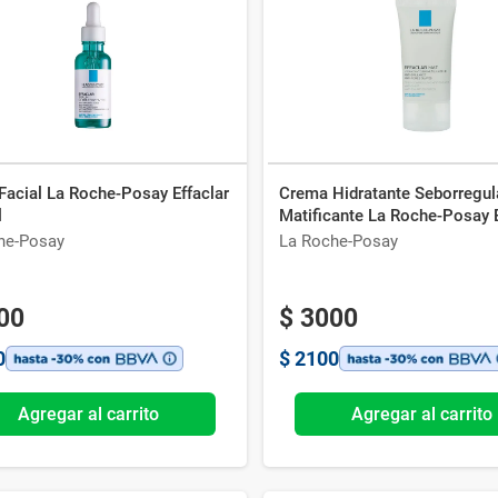
Ver todo
Facial La Roche-Posay Effaclar
Crema Hidratante Seborregul
l
Matificante La Roche-Posay E
Mat x 40ml
he-Posay
La Roche-Posay
00
$
3000
0
$
2100
Agregar al carrito
Agregar al carrito