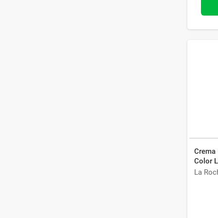
Crema U
Color L
x 30 m
La Roc