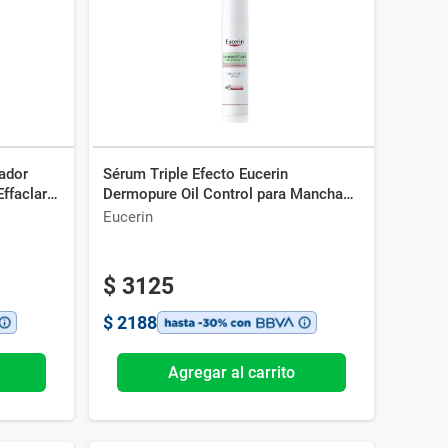
ador
Sérum Triple Efecto Eucerin
ffaclar
Dermopure Oil Control para Manchas
Post Acné x 40 ml
Eucerin
$
3125
$
2188
Agregar al carrito