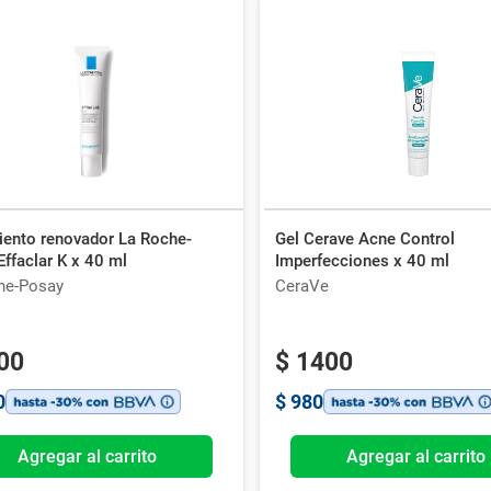
iento renovador La Roche-
Gel Cerave Acne Control
ffaclar K x 40 ml
Imperfecciones x 40 ml
he-Posay
CeraVe
00
$
1400
0
$
980
Agregar al carrito
Agregar al carrito