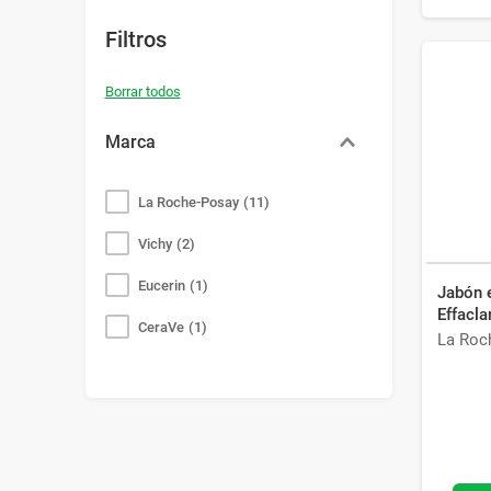
Filtros
Marca
La Roche-Posay
(
11
)
Vichy
(
2
)
Eucerin
(
1
)
Jabón 
Effacla
CeraVe
(
1
)
La Roc