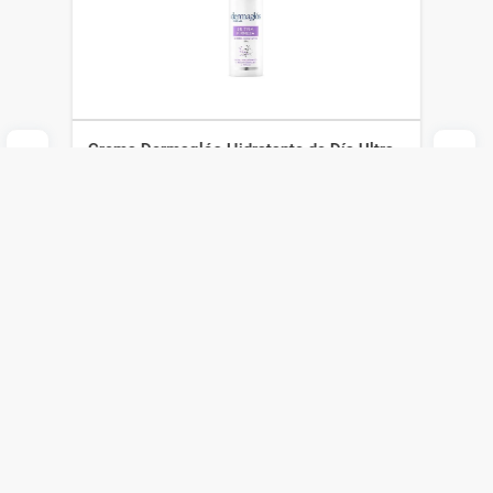
Crema Dermaglós Hidratante de Día Ultra
Firmeza Fps 30+ x 50 g
Dermaglós
$
1950
$
1365
Agregar al carrito