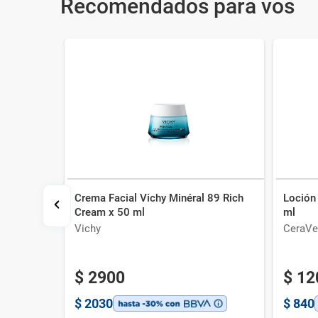
Recomendados para vos
Crema Facial Vichy Minéral 89 Rich
Loción 
 89
Cream x 50 ml
ml
te x 50
Vichy
CeraVe
$
2900
$
12
$
2030
$
840