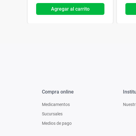
o
Agregar al carrito
Compra online
Instit
Medicamentos
Nuestr
Sucursales
Medios de pago