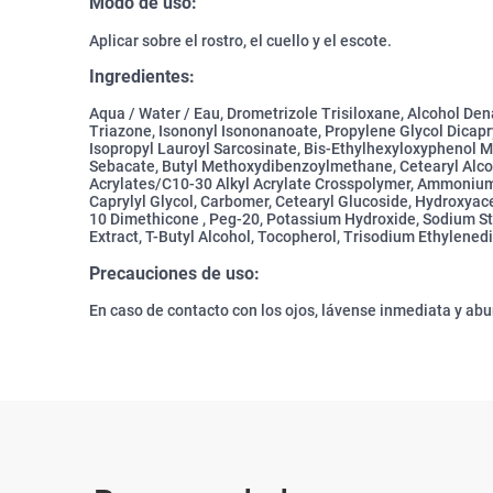
Modo de uso:
Aplicar sobre el rostro, el cuello y el escote.
Ingredientes:
Aqua / Water / Eau, Drometrizole Trisiloxane, Alcohol Dena
Triazone, Isononyl Isononanoate, Propylene Glycol Dicapr
Isopropyl Lauroyl Sarcosinate, Bis-Ethylhexyloxyphenol M
Sebacate, Butyl Methoxydibenzoylmethane, Cetearyl Alcoho
Acrylates/C10-30 Alkyl Acrylate Crosspolymer, Ammonium
Caprylyl Glycol, Carbomer, Cetearyl Glucoside, Hydroxyac
10 Dimethicone , Peg-20, Potassium Hydroxide, Sodium 
Extract, T-Butyl Alcohol, Tocopherol, Trisodium Ethylened
Precauciones de uso:
En caso de contacto con los ojos, lávense inmediata y a