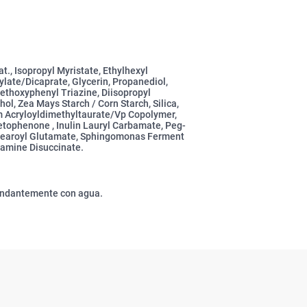
t., Isopropyl Myristate, Ethylhexyl
ylate/Dicaprate, Glycerin, Propanediol,
ethoxyphenyl Triazine, Diisopropyl
l, Zea Mays Starch / Corn Starch, Silica,
 Acryloyldimethyltaurate/Vp Copolymer,
etophenone , Inulin Lauryl Carbamate, Peg-
Stearoyl Glutamate, Sphingomonas Ferment
iamine Disuccinate.
bundantemente con agua.