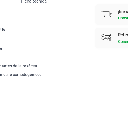
Ficha técnica
¡Enví
Consu
-UV.
Retir
Consu
s.
nantes de la rosácea.
fume, no comedogénico.