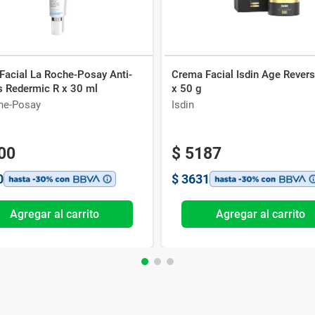
Facial La Roche-Posay Anti-
Crema Facial Isdin Age Rever
s Redermic R x 30 ml
x 50 g
he-Posay
Isdin
00
$
5187
0
$
3631
Agregar al carrito
Agregar al carrito