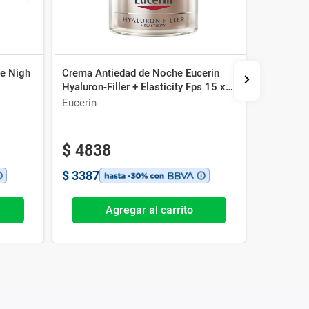
se Nigh
Crema Antiedad de Noche Eucerin
Sérum An
Hyaluron-Filler + Elasticity Fps 15 x
Retinol B
50 ml
Eucerin
La Roche
$
4838
$
460
$
3387
$
3220
Agregar al carrito