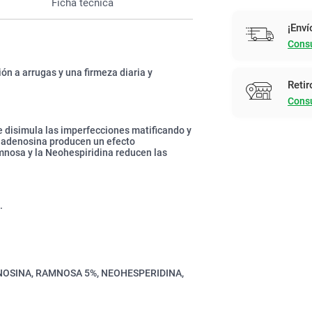
Ficha técnica
¡Enví
Consu
ón a arrugas y una firmeza diaria y
Retir
Consu
e disimula las imperfecciones matificando y
la adenosina producen un efecto
amnosa y la Neohespiridina reducen las
.
ENOSINA, RAMNOSA 5%, NEOHESPERIDINA,