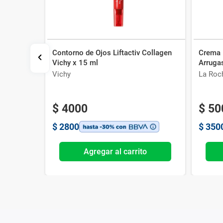
Contorno de Ojos Liftactiv Collagen
Crema 
a Ak-
Vichy x 15 ml
Arruga
Vichy
La Roc
$
4000
$
50
$
2800
$
350
o
Agregar al carrito