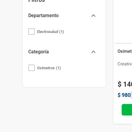
Bazar
Modelado y Peinado
Ver Todo
Departamento
Electrosalud
(
1
)
Oxímet
Categoría
Creativ
Oxímetros
(
1
)
$
14
$
980