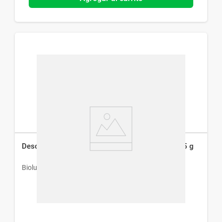
Desodorante Íntimo Biolube V Fresh & Ready x 35 g
Biolube