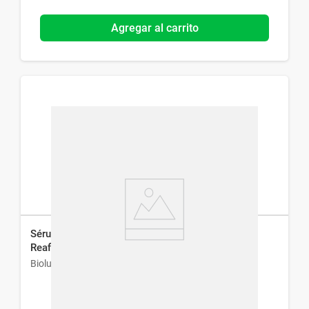
Agregar al carrito
Sérum Íntimo Biolube V Queen Hidratante y
Reafirmante x 32 g
Biolube