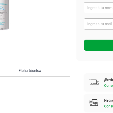
Ver todo
Ficha técnica
¡Enví
Consu
.
Retir
Consu