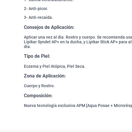
2- Anti-picor.
3- Anti-recaída.
Consejos de Aplicación:
Aplicar una vez al día. Rostro y cuerpo. Se recomienda us
Lipikar Syndet AP+ en la ducha, y Lipikar Stick AP+ para al
día.
Tipo de Piel:
Eczema y Piel Atópica, Piel Seca.
Zona de Aplicación:
Cuerpo y Rostro.
Composición:
Nueva tecnología exclusiva APM [Aqua Posae + Microrésy