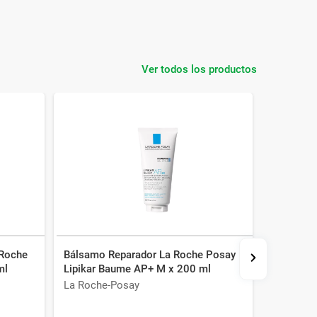
Ver todos los productos
 Roche
Bálsamo Reparador La Roche Posay
Bálsamo 
ml
Lipikar Baume AP+ M x 200 ml
Lipikar 
La Roche-Posay
La Roche