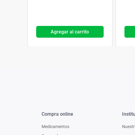
o
Agregar al carrito
Compra online
Instit
Medicamentos
Nuestr