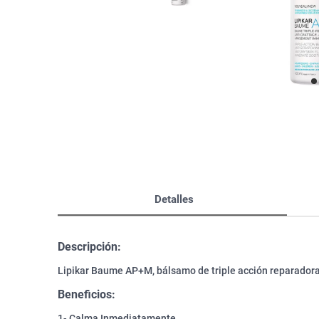
Bazar
Modelado y Peinado
Ver Todo
Detalles
Descripción:
Lipikar Baume AP+M, bálsamo de triple acción reparadora
Beneficios:
1- Calma Inmediatamente.