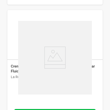
Crema Hidratante Corporal La Roche-Posay Lipikar
Fluida x 400 ml
La Roche-Posay