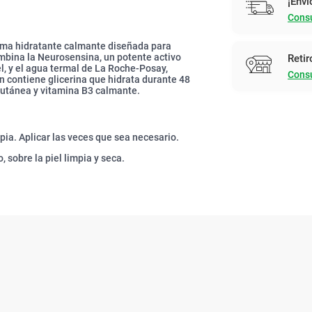
¡Enví
Consu
ema hidratante calmante diseñada para
ombina la Neurosensina, un potente activo
Retir
el, y el agua termal de La Roche-Posay,
Consu
n contiene glicerina que hidrata durante 48
 cutánea y vitamina B3 calmante.
pia. Aplicar las veces que sea necesario.
, sobre la piel limpia y seca.