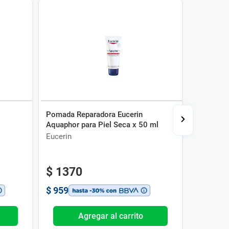
Pomada Reparadora Eucerin
Crema Fa
Aquaphor para Piel Seca x 50 ml
Everplum
Eucerin
Biotherm
$
1370
$
959
Agregar al carrito