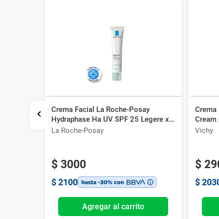
Crema Facial La Roche-Posay
Crema F
 Dermo
Hydraphase Ha UV SPF 25 Legere x
Cream 
40 ml
La Roche-Posay
Vichy
$
3000
$
29
$
2100
$
203
o
Agregar al carrito