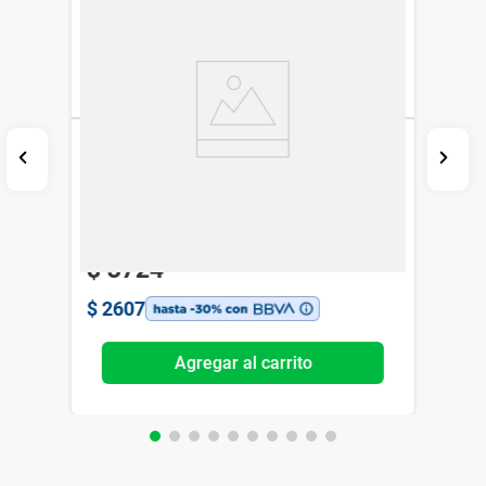
Crema Facial Isdin Vital Eyes x 15 g
Isdin
$
3724
$
2607
Agregar al carrito