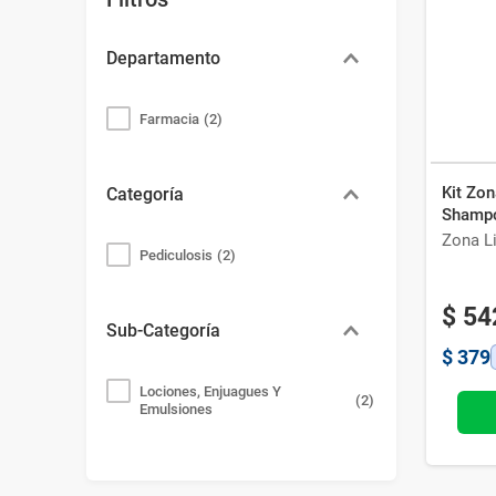
Bazar
Modelado y Peinado
Ver Todo
Departamento
Farmacia
(
2
)
Kit Zon
Categoría
Shampo
Zona L
Pediculosis
(
2
)
$
54
Sub-Categoría
$
379
Lociones, Enjuagues Y
(
2
)
Emulsiones