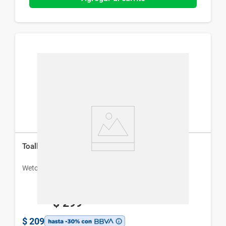
Toallas Húmedas Wetclean para Bebé x 100 un
Wetclean
$
299
$
209