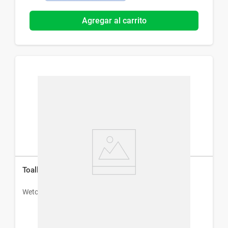
Agregar al carrito
ToallasHúmedas Wetclean para Bebé x 30 un
Wetclean
$
113