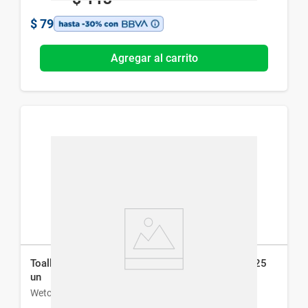
$
79
Agregar al carrito
Toallitas Húmedas WetClean Desmaquillantes x 25
un
Wetclean