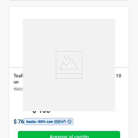
Toallitas Húmedas WetClean Íntima Femeninas x 10
un
Wetclean
$
108
$
76
Agregar al carrito