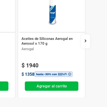
Aceites de Siliconas Aerogal en
Fortilac 
Aerosol x 170 g
Aplicador
Aerogal
Cassara
$
1940
$
577
$
1358
$
404
Agregar al carrito