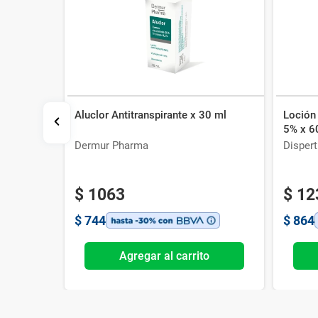
Aluclor Antitranspirante x 30 ml
Loción 
100 ml
5% x 6
Dermur Pharma
Dispert
ya
$
1063
$
12
$
744
$
864
o
Agregar al carrito