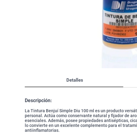
Bazar
Modelado y Peinado
Ver Todo
Detalles
Descripción:
La Tintura Benjuí Simple Diu 100 ml es un producto versát
personal. Actúa como conservante natural y fijador de ar
esenciales. Además, posee propiedades antisépticas, cica
lo convierte en un excelente complemento para el tratami
antiinflamatorias.