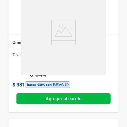
Omeprazol Teva 20 mg x 30 Cáps
Teva
$
544
$
381
Agregar al carrito