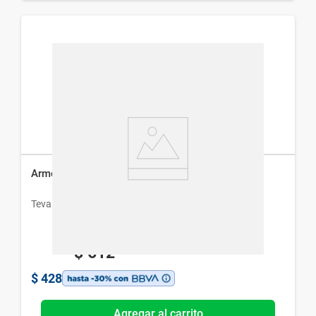
Armonil Noche x 30 Cápsulas
Teva
$
612
$
428
Agregar al carrito