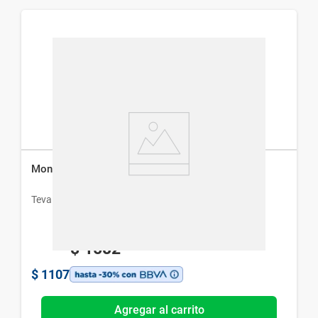
Monkast 10 mg x 30 Comprimidos
Teva
$
1582
$
1107
Agregar al carrito