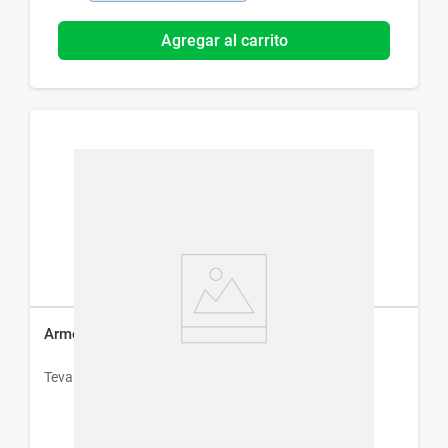
Agregar al carrito
Armonil x 20 Comp
Teva
$
520