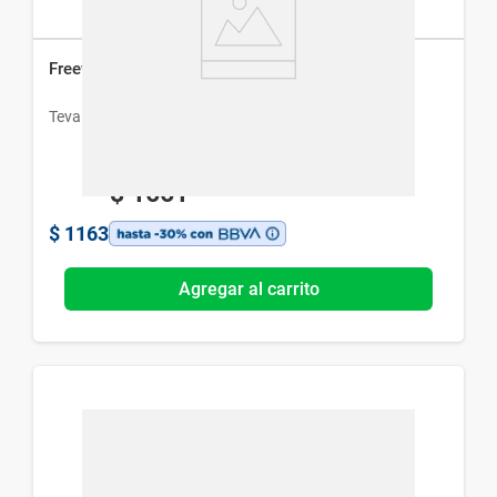
Freeway Spray Nasal
Teva
$
1661
$
1163
Agregar al carrito