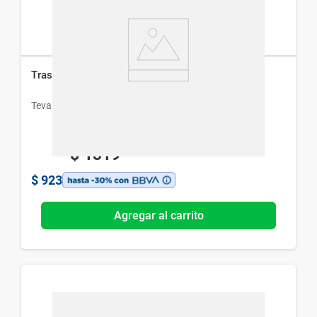
Trastocir 100 g x 30 Comp
Teva
$
1319
$
923
Agregar al carrito