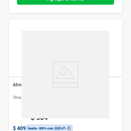
Aliviol Diclofenac 1,16% Gel x 50 g
Teva
$
584
$
409