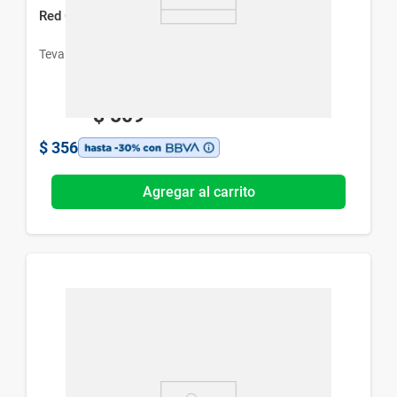
Red Off Solución Oftálmica x 15 ml
Teva
$
509
$
356
Agregar al carrito