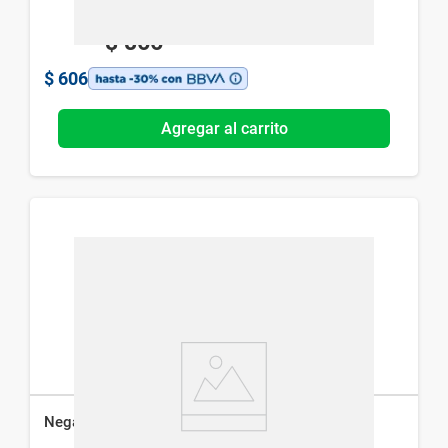
$
866
$
606
Agregar al carrito
Negatos x 9 Caramelos