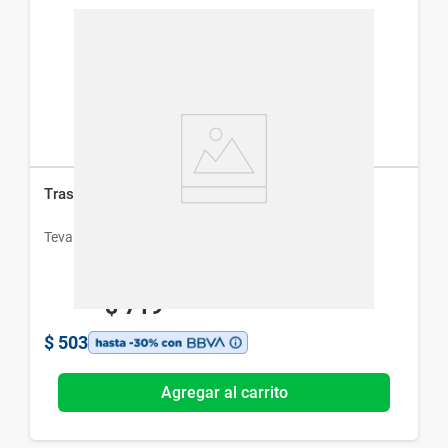
Trastocir 50 mg x 30 Comp
Teva
$
719
$
503
Agregar al carrito