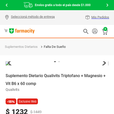
Envíos gratis a todo el país desde $1.000
Mis Pedidos
0
Suplementos Dietarios
Falta De Sueño
Suplemento Dietario Qualivits Triptofano + Magnesio +
Vit B6 x 60 comp
Qualivits
-15%
Exclusivo Web
$
1232
$
1449