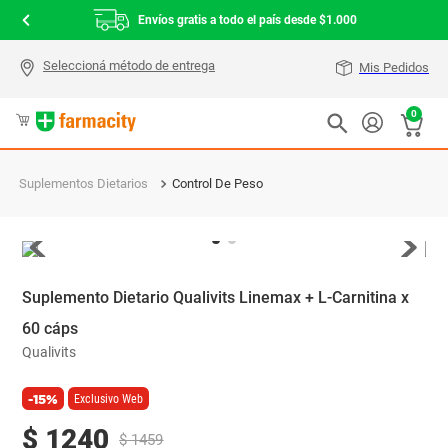
Envíos gratis a todo el país desde $1.000
Mis Pedidos
0
Suplementos Dietarios
Control De Peso
Suplemento Dietario Qualivits Linemax + L-Carnitina x
60 cáps
Qualivits
-15%
Exclusivo Web
$
1240
$
1459